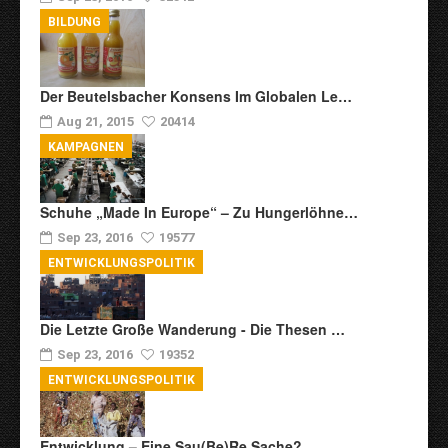
BILDUNG
Der Beutelsbacher Konsens Im Globalen Le…
Aug 21, 2015
20414
KAMPAGNEN
Schuhe „Made In Europe“ – Zu Hungerlöhne…
Sep 23, 2016
19577
ENTWICKLUNGSPOLITIK
Die Letzte Große Wanderung - Die Thesen …
Sep 23, 2016
19352
ENTWICKLUNGSPOLITIK
Entwicklung – Eine Sau(be)re Sache?