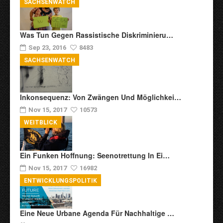
SACHSENWATCH
Was Tun Gegen Rassistische Diskriminieru…
Sep 23, 2016
8483
SACHSENWATCH
Inkonsequenz: Von Zwängen Und Möglichkei…
Nov 15, 2017
10573
WEITBLICK
Ein Funken Hoffnung: Seenotrettung In Ei…
Nov 15, 2017
16982
ENTWICKLUNGSPOLITIK
Eine Neue Urbane Agenda Für Nachhaltige …