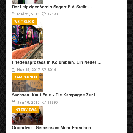
Der Leipziger Verein Sagart E.V. Stellt …
Mai 21, 2015
12680
WEITBLICK
Friedensprozess In Kolumbien: Ein Neuer …
Nov 15, 2017
8014
KAMPAGNEN
Sachsen, Kauf Fair! - Die Kampagne Zur L…
Jan 10, 2015
11295
INTERVIEWS
Oñondive - Gemeinsam Mehr Erreichen