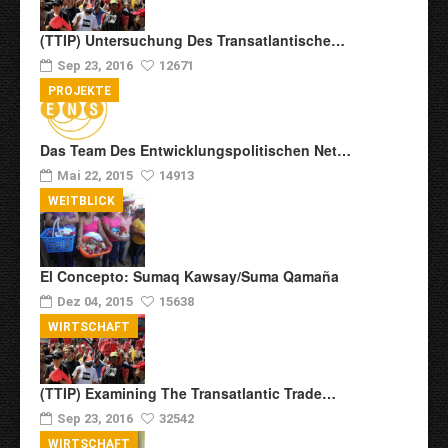
(TTIP) Untersuchung Des Transatlantische…
Sep 23, 2016
12671
PROJEKTE
Das Team Des Entwicklungspolitischen Net…
Mai 22, 2015
14913
WEITBLICK
El Concepto: Sumaq Kawsay/Suma Qamaña
Dez 04, 2015
15638
WIRTSCHAFT
(TTIP) Examining The Transatlantic Trade…
Sep 23, 2016
32542
WIRTSCHAFT