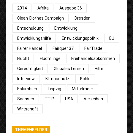
2014
Afrika
Ausgabe 36
Clean Clothes Campaign
Dresden
Entschuldung
Entwicklung
Entwicklungshilfe
Entwicklungspolitik
EU
Fairer Handel
Fairquer 37
FairTrade
Flucht
Flüchtlinge
Freihandelsabkommen
Gerechtigkeit
Globales Lernen
Hilfe
Interview
Klimaschutz
Kohle
Kolumbien
Leipzig
Mittelmeer
Sachsen
TTIP
USA
Verzeihen
Wirtschaft
THEMENFELDER