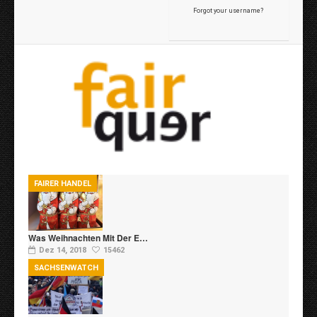
Forgot your username?
FAIRER HANDEL
Was Weihnachten Mit Der E…
Dez 14, 2018
15462
SACHSENWATCH