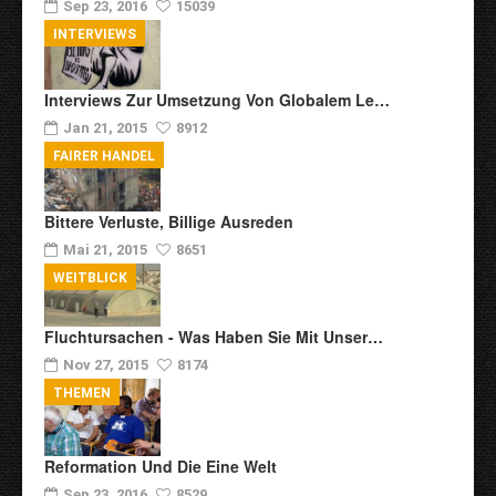
Sep 23, 2016
15039
INTERVIEWS
Interviews Zur Umsetzung Von Globalem Le…
Jan 21, 2015
8912
FAIRER HANDEL
Bittere Verluste, Billige Ausreden
Mai 21, 2015
8651
WEITBLICK
Fluchtursachen - Was Haben Sie Mit Unser…
Nov 27, 2015
8174
THEMEN
Reformation Und Die Eine Welt
Sep 23, 2016
8529