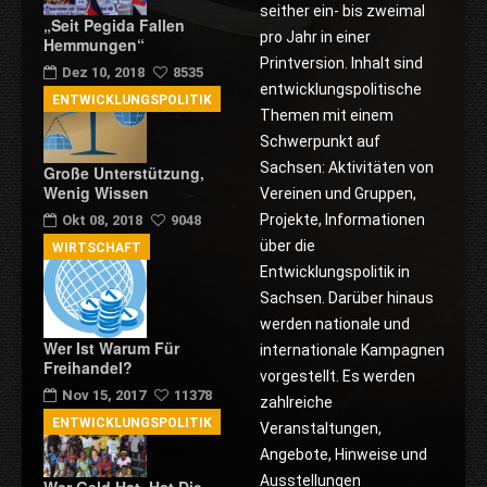
seither ein- bis zweimal
„Seit Pegida Fallen
pro Jahr in einer
Hemmungen“
Printversion. Inhalt sind
Dez 10, 2018
8535
entwicklungspolitische
ENTWICKLUNGSPOLITIK
Themen mit einem
Schwerpunkt auf
Sachsen: Aktivitäten von
Große Unterstützung,
Wenig Wissen
Vereinen und Gruppen,
Projekte, Informationen
Okt 08, 2018
9048
über die
WIRTSCHAFT
Entwicklungspolitik in
Sachsen. Darüber hinaus
werden nationale und
Wer Ist Warum Für
internationale Kampagnen
Freihandel?
vorgestellt. Es werden
Nov 15, 2017
11378
zahlreiche
ENTWICKLUNGSPOLITIK
Veranstaltungen,
Angebote, Hinweise und
Ausstellungen
Wer Geld Hat, Hat Die