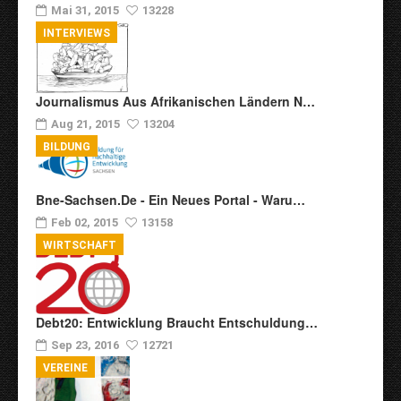
Mai 31, 2015
13228
INTERVIEWS
Journalismus Aus Afrikanischen Ländern N…
Aug 21, 2015
13204
BILDUNG
Bne-Sachsen.de - Ein Neues Portal - Waru…
Feb 02, 2015
13158
WIRTSCHAFT
Debt20: Entwicklung Braucht Entschuldung…
Sep 23, 2016
12721
VEREINE