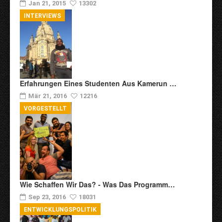
Jan 21, 2015
13302
INTERVIEWS
Erfahrungen Eines Studenten Aus Kamerun …
Mär 21, 2016
12216
VORGESTELLT
Wie Schaffen Wir Das? - Was Das Programm…
Sep 23, 2016
18031
ENTWICKLUNGSPOLITIK