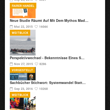
FAIRER HANDEL
Neue Studie Räumt Auf Mit Dem Mythos Mad…
Mai 22, 2015
16044
WEITBLICK
Perspektivwechsel - Bekenntnisse Eines S…
Nov 27, 2015
8286
VORGESTELLT
Sachbücher Stichwort: Systemwandel Statt…
Sep 23, 2016
10268
WEITBLICK