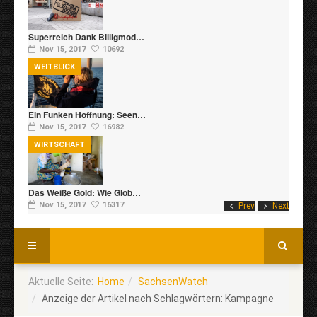
Superreich Dank Billigmod…
Nov 15, 2017
10692
WEITBLICK
Ein Funken Hoffnung: Seen…
Nov 15, 2017
16982
WIRTSCHAFT
Das Weiße Gold: Wie Glob…
Nov 15, 2017
16317
Prev
Next
Aktuelle Seite:
Home
SachsenWatch
Anzeige der Artikel nach Schlagwörtern: Kampagne