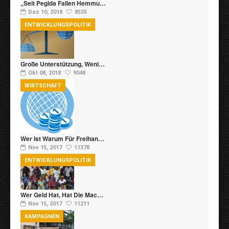
„Seit Pegida Fallen Hemmu…
Dez 10, 2018
8535
ENTWICKLUNGSPOLITIK
Große Unterstützung, Weni…
Okt 08, 2018
9048
WIRTSCHAFT
Wer Ist Warum Für Freihan…
Nov 15, 2017
11378
ENTWICKLUNGSPOLITIK
Wer Geld Hat, Hat Die Mac…
Nov 15, 2017
11211
KAMPAGNEN