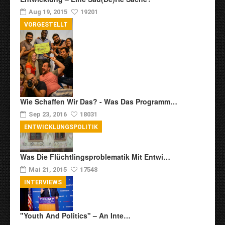
Aug 19, 2015
19201
VORGESTELLT
Wie Schaffen Wir Das? - Was Das Programm…
Sep 23, 2016
18031
ENTWICKLUNGSPOLITIK
Was Die Flüchtlingsproblematik Mit Entwi…
Mai 21, 2015
17548
INTERVIEWS
"Youth And Politics" – An Inte…