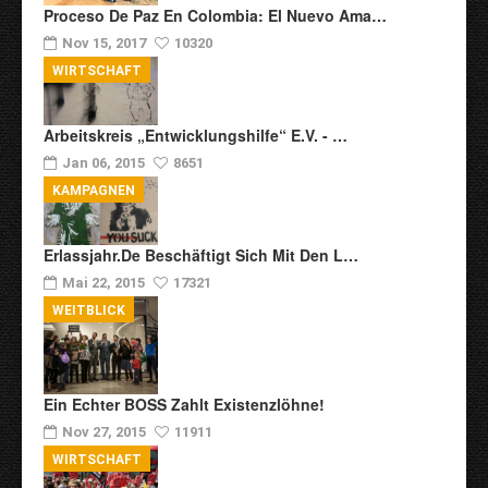
Proceso De Paz En Colombia: El Nuevo Ama…
Nov 15, 2017
10320
WIRTSCHAFT
Arbeitskreis „Entwicklungshilfe“ E.V. - …
Jan 06, 2015
8651
KAMPAGNEN
Erlassjahr.de Beschäftigt Sich Mit Den L…
Mai 22, 2015
17321
WEITBLICK
Ein Echter BOSS Zahlt Existenzlöhne!
Nov 27, 2015
11911
WIRTSCHAFT