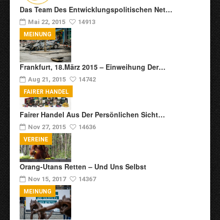
Das Team Des Entwicklungspolitischen Net…
Mai 22, 2015
14913
MEINUNG
Frankfurt, 18.März 2015 – Einweihung Der…
Aug 21, 2015
14742
FAIRER HANDEL
Fairer Handel Aus Der Persönlichen Sicht…
Nov 27, 2015
14636
VEREINE
Orang-Utans Retten – Und Uns Selbst
Nov 15, 2017
14367
MEINUNG