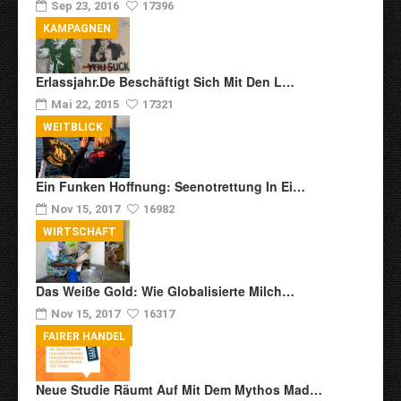
Sep 23, 2016
17396
KAMPAGNEN
Erlassjahr.de Beschäftigt Sich Mit Den L…
Mai 22, 2015
17321
WEITBLICK
Ein Funken Hoffnung: Seenotrettung In Ei…
Nov 15, 2017
16982
WIRTSCHAFT
Das Weiße Gold: Wie Globalisierte Milch…
Nov 15, 2017
16317
FAIRER HANDEL
Neue Studie Räumt Auf Mit Dem Mythos Mad…