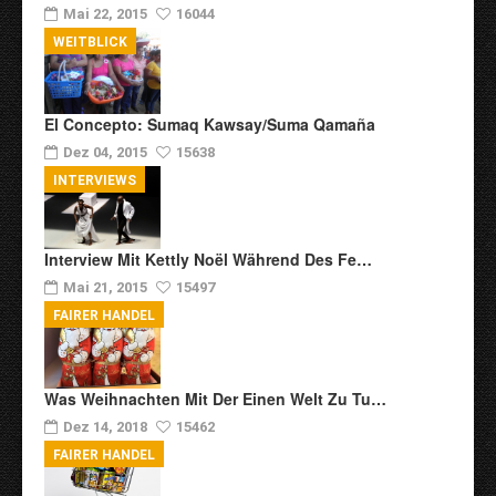
Mai 22, 2015
16044
WEITBLICK
El Concepto: Sumaq Kawsay/Suma Qamaña
Dez 04, 2015
15638
INTERVIEWS
Interview Mit Kettly Noël Während Des Fe…
Mai 21, 2015
15497
FAIRER HANDEL
Was Weihnachten Mit Der Einen Welt Zu Tu…
Dez 14, 2018
15462
FAIRER HANDEL