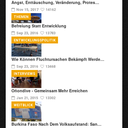
Angst, Enttäuschung, Veränderung, Protes…
Nov 15, 2017
14162
THEMEN
Befreiung Statt Entwicklung
Sep 23, 2016
13783
ENTWICKLUNGSPOLITIK
Wie Können Fluchtursachen Bekämpft Werde…
Sep 23, 2016
13468
INTERVIEWS
Oñondive - Gemeinsam Mehr Erreichen
Jan 21, 2015
13302
WEITBLICK
Burkina Faso Nach Dem Volksaufstand: San…