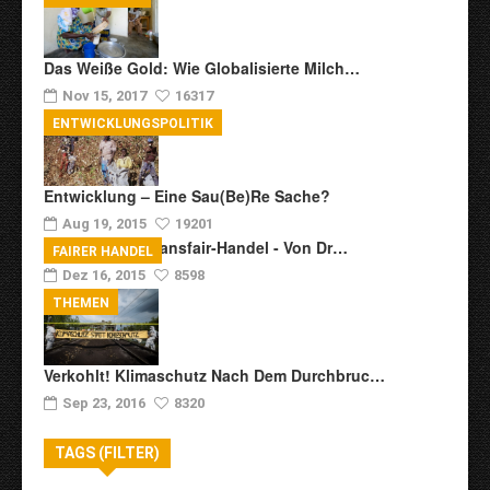
Das Weiße Gold: Wie Globalisierte Milch…
Nov 15, 2017
16317
ENTWICKLUNGSPOLITIK
Entwicklung – Eine Sau(be)re Sache?
Aug 19, 2015
19201
Zur Kritik Am Transfair-Handel - Von Dr…
FAIRER HANDEL
Dez 16, 2015
8598
THEMEN
Verkohlt! Klimaschutz Nach Dem Durchbruc…
Sep 23, 2016
8320
TAGS (FILTER)