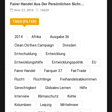
Fairer Handel Aus Der Persönlichen Sicht…
Nov 27, 2015
14629
TAGS (FILTER)
2014
Afrika
Ausgabe 36
Clean Clothes Campaign
Dresden
Entschuldung
Entwicklung
Entwicklungshilfe
Entwicklungspolitik
EU
Fairer Handel
Fairquer 37
FairTrade
Flucht
Flüchtlinge
Freihandelsabkommen
Gerechtigkeit
Globales Lernen
Hilfe
Interview
Klimaschutz
Kohle
Kolumbien
Leipzig
Mittelmeer