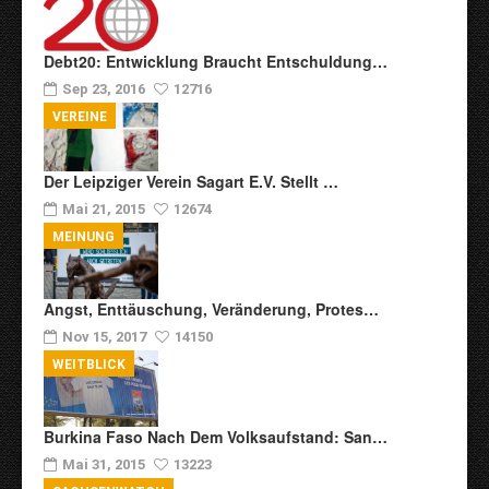
Debt20: Entwicklung Braucht Entschuldung…
Sep 23, 2016
12716
VEREINE
Der Leipziger Verein Sagart E.V. Stellt …
Mai 21, 2015
12674
MEINUNG
Angst, Enttäuschung, Veränderung, Protes…
Nov 15, 2017
14150
WEITBLICK
Burkina Faso Nach Dem Volksaufstand: San…
Mai 31, 2015
13223