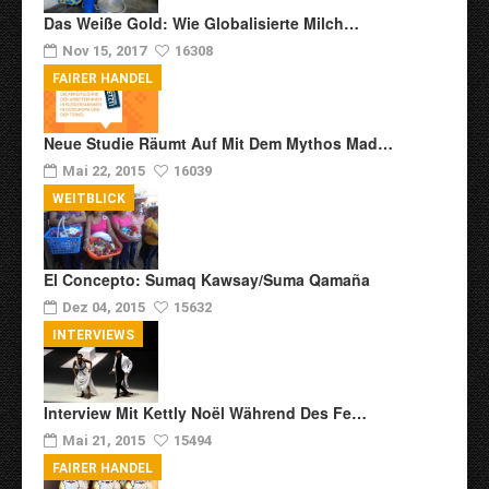
Das Weiße Gold: Wie Globalisierte Milch…
Nov 15, 2017
16308
FAIRER HANDEL
Neue Studie Räumt Auf Mit Dem Mythos Mad…
Mai 22, 2015
16039
WEITBLICK
El Concepto: Sumaq Kawsay/Suma Qamaña
Dez 04, 2015
15632
INTERVIEWS
Interview Mit Kettly Noël Während Des Fe…
Mai 21, 2015
15494
FAIRER HANDEL