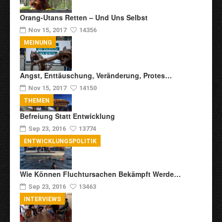
Orang-Utans Retten – Und Uns Selbst
Nov 15, 2017
14356
MEINUNG
Angst, Enttäuschung, Veränderung, Protes…
Nov 15, 2017
14150
THEMEN
Befreiung Statt Entwicklung
Sep 23, 2016
13774
ENTWICKLUNGSPOLITIK
Wie Können Fluchtursachen Bekämpft Werde…
Sep 23, 2016
13463
INTERVIEWS