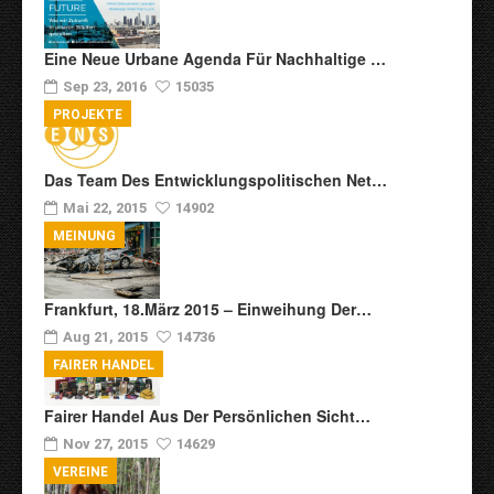
Eine Neue Urbane Agenda Für Nachhaltige …
Sep 23, 2016
15035
PROJEKTE
Das Team Des Entwicklungspolitischen Net…
Mai 22, 2015
14902
MEINUNG
Frankfurt, 18.März 2015 – Einweihung Der…
Aug 21, 2015
14736
FAIRER HANDEL
Fairer Handel Aus Der Persönlichen Sicht…
Nov 27, 2015
14629
VEREINE