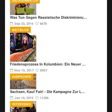
SACHSENWATCH
Was Tun Gegen Rassistische Diskriminieru…
Sep 23, 2016
8475
WEITBLICK
Friedensprozess In Kolumbien: Ein Neuer …
Nov 15, 2017
8007
KAMPAGNEN
Sachsen, Kauf Fair! - Die Kampagne Zur L…
Jan 10, 2015
11286
INTERVIEWS