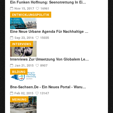
Ein Funken Hoffnung: Seenotrettung In Ei…
Nov 15, 2017
16961
ENTWICKLUNGSPOLITIK
Eine Neue Urbane Agenda Für Nachhaltige …
Sep 23, 2016
15035
INTERVIEWS
Interviews Zur Umsetzung Von Globalem Le…
Jan 21, 2015
8907
BILDUNG
Bne-Sachsen.de - Ein Neues Portal - Waru…
Feb 02, 2015
13147
MEINUNG