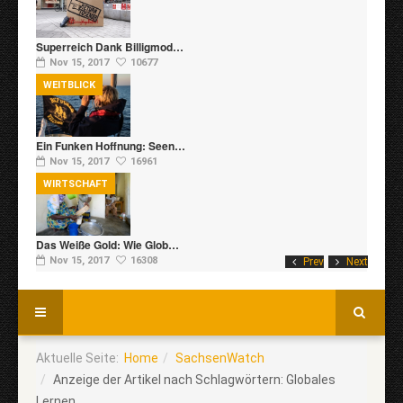
Superreich Dank Billigmod…
Nov 15, 2017
10677
WEITBLICK
Ein Funken Hoffnung: Seen…
Nov 15, 2017
16961
WIRTSCHAFT
Das Weiße Gold: Wie Glob…
Nov 15, 2017
16308
Prev
Next
Aktuelle Seite:
Home
SachsenWatch
Anzeige der Artikel nach Schlagwörtern: Globales
Lernen