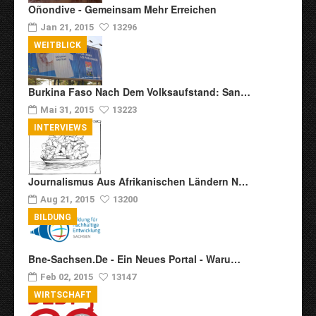
Oñondive - Gemeinsam Mehr Erreichen
Jan 21, 2015
13296
WEITBLICK
Burkina Faso Nach Dem Volksaufstand: San…
Mai 31, 2015
13223
INTERVIEWS
Journalismus Aus Afrikanischen Ländern N…
Aug 21, 2015
13200
BILDUNG
Bne-Sachsen.de - Ein Neues Portal - Waru…
Feb 02, 2015
13147
WIRTSCHAFT