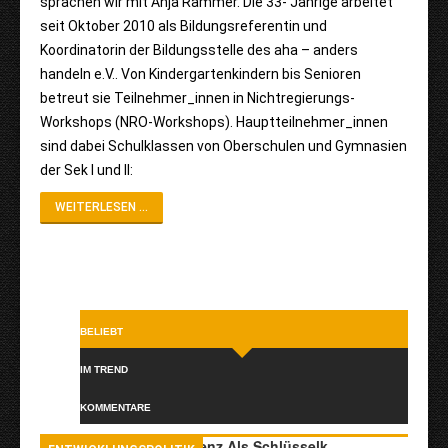
sprachen wir mit Anja Rammer. Die 33- Jährige arbeitet
seit Oktober 2010 als Bildungsreferentin und
Koordinatorin der Bildungsstelle des aha – anders
handeln e.V.. Von Kindergartenkindern bis Senioren
betreut sie Teilnehmer_innen in Nichtregierungs-
Workshops (NRO-Workshops). Hauptteilnehmer_innen
sind dabei Schulklassen von Oberschulen und Gymnasien
der Sek I und II:
WEITERLESEN ...
BELIEBT
IM TREND
KOMMENTARE
Transkulturelle Kompetenz Als Schlüsselk…