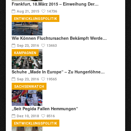
Frankfurt, 18.März 2015 – Einweihung Der…
Aug 21, 2015
14736
ENTWICKLUNGSPOLITIK
Wie Können Fluchtursachen Bekämpft Werde…
Sep 23, 2016
13463
KAMPAGNEN
Schuhe „Made In Europe“ – Zu Hungerlöhne…
Sep 23, 2016
19565
SACHSENWATCH
„Seit Pegida Fallen Hemmungen“
Dez 10, 2018
8516
ENTWICKLUNGSPOLITIK