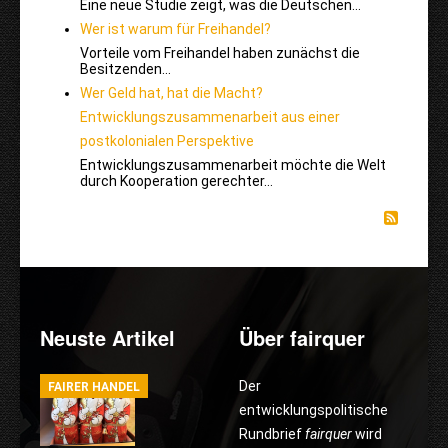
Eine neue Studie zeigt, was die Deutschen…
Wer ist warum für Freihandel?
Vorteile vom Freihandel haben zunächst die
Besitzenden…
Wer Geld hat, hat die Macht?
Entwicklungszusammenarbeit aus einer
postkolonialen Perspektive
Entwicklungszusammenarbeit möchte die Welt
durch Kooperation gerechter…
Neuste Artikel
Über fairquer
Der
FAIRER HANDEL
entwicklungspolitische
Rundbrief
fairquer
wird