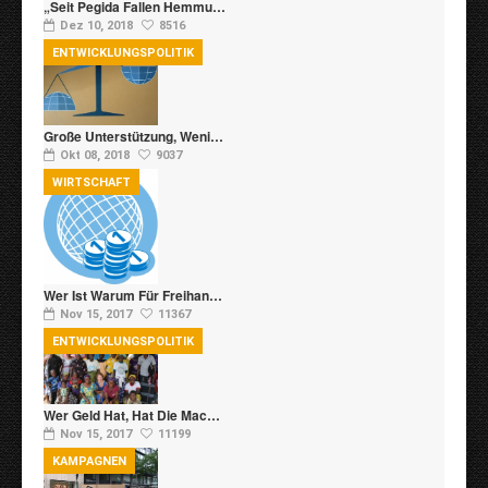
„Seit Pegida Fallen Hemmu…
Dez 10, 2018
8516
ENTWICKLUNGSPOLITIK
Große Unterstützung, Weni…
Okt 08, 2018
9037
WIRTSCHAFT
Wer Ist Warum Für Freihan…
Nov 15, 2017
11367
ENTWICKLUNGSPOLITIK
Wer Geld Hat, Hat Die Mac…
Nov 15, 2017
11199
KAMPAGNEN