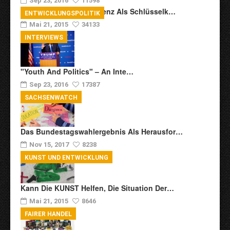
Sep 23, 2016
11598
Transkulturelle Kompetenz Als Schlüsselk…
ENTWICKLUNGSPOLITIK
Mai 21, 2015
34133
INTERVIEWS
"Youth And Politics" – An Inte…
Sep 23, 2016
17387
SACHSENWATCH
Das Bundestagswahlergebnis Als Herausfor…
Nov 15, 2017
8238
KUNST UND ENTWICKLUNG
Kann Die KUNST Helfen, Die Situation Der…
Mai 21, 2015
8646
FAIRER HANDEL