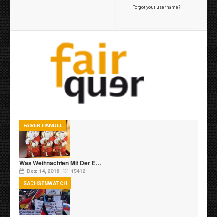
Forgot your username?
FAIRER HANDEL
Was Weihnachten Mit Der E…
Dez 14, 2018
15412
SACHSENWATCH