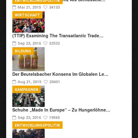
ENTWICKLUNGSPOLITIK
Mai 21, 2015
34133
WIRTSCHAFT
(TTIP) Examining The Transatlantic Trade…
Sep 23, 2016
32532
BILDUNG
Der Beutelsbacher Konsens Im Globalen Le…
Aug 21, 2015
20401
KAMPAGNEN
Schuhe „Made In Europe“ – Zu Hungerlöhne…
Sep 23, 2016
19565
ENTWICKLUNGSPOLITIK