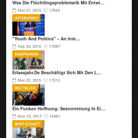
Was Die Flüchtlingsproblematik Mit Entwi…
Mai 21, 2015
17543
INTERVIEWS
"Youth And Politics" – An Inte…
Sep 23, 2016
17387
KAMPAGNEN
Erlassjahr.de Beschäftigt Sich Mit Den L…
Mai 22, 2015
17313
WEITBLICK
Ein Funken Hoffnung: Seenotrettung In Ei…
Nov 15, 2017
16961
WIRTSCHAFT