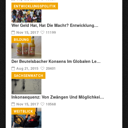
ENTWICKLUNGSPOLITIK
Wer Geld Hat, Hat Die Macht? Entwicklung…
Nov 15, 2017
11199
BILDUNG
Der Beutelsbacher Konsens Im Globalen Le…
Aug 21, 2015
20401
SACHSENWATCH
Inkonsequenz: Von Zwängen Und Möglichkei…
Nov 15, 2017
10568
WEITBLICK