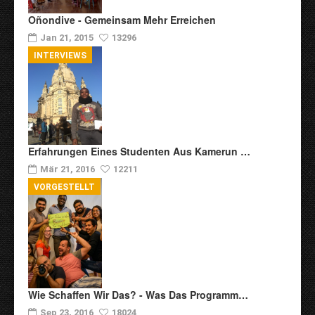
Oñondive - Gemeinsam Mehr Erreichen
Jan 21, 2015
13296
INTERVIEWS
Erfahrungen Eines Studenten Aus Kamerun …
Mär 21, 2016
12211
VORGESTELLT
Wie Schaffen Wir Das? - Was Das Programm…
Sep 23, 2016
18024