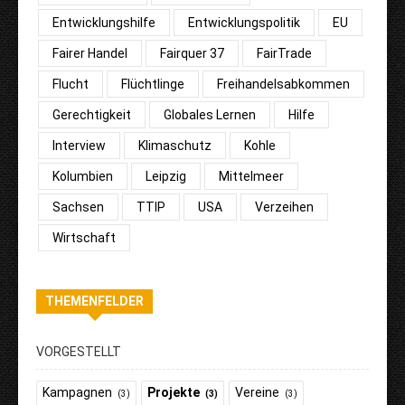
Entwicklungshilfe
Entwicklungspolitik
EU
Fairer Handel
Fairquer 37
FairTrade
Flucht
Flüchtlinge
Freihandelsabkommen
Gerechtigkeit
Globales Lernen
Hilfe
Interview
Klimaschutz
Kohle
Kolumbien
Leipzig
Mittelmeer
Sachsen
TTIP
USA
Verzeihen
Wirtschaft
THEMENFELDER
VORGESTELLT
Kampagnen
Projekte
Vereine
(3)
(3)
(3)