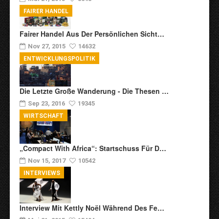
FAIRER HANDEL
Fairer Handel Aus Der Persönlichen Sicht…
Nov 27, 2015
14632
ENTWICKLUNGSPOLITIK
Die Letzte Große Wanderung - Die Thesen …
Sep 23, 2016
19345
WIRTSCHAFT
„Compact With Africa“: Startschuss Für D…
Nov 15, 2017
10542
INTERVIEWS
Interview Mit Kettly Noël Während Des Fe…