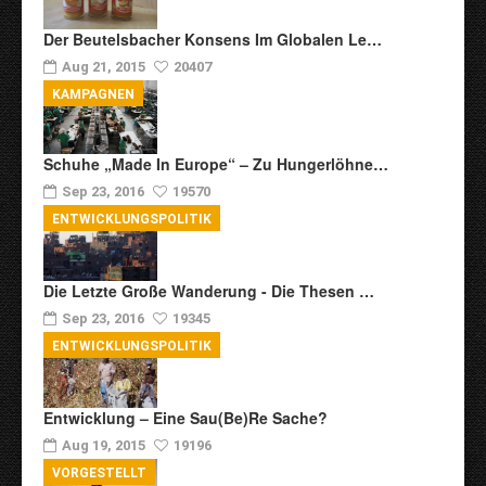
Der Beutelsbacher Konsens Im Globalen Le…
Aug 21, 2015
20407
KAMPAGNEN
Schuhe „Made In Europe“ – Zu Hungerlöhne…
Sep 23, 2016
19570
ENTWICKLUNGSPOLITIK
Die Letzte Große Wanderung - Die Thesen …
Sep 23, 2016
19345
ENTWICKLUNGSPOLITIK
Entwicklung – Eine Sau(be)re Sache?
Aug 19, 2015
19196
VORGESTELLT