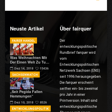
Neuste Artikel
Über fairquer
Der
FAIRER HANDEL
entwicklungspolitische
Rundbrief
fairquer
wird
Was Weihnachten Mit
vom
Der Einen Welt Zu Tu…
Entwicklungspolitischen
Dez 14, 2018
15436
Netzwerk Sachsen (ENS)
SACHSENWATCH
seit 1996 herausgegeben.
Die
fairquer
erscheint
seither ein- bis zweimal
„Seit Pegida Fallen
pro Jahr in einer
Hemmungen“
Printversion. Inhalt sind
Dez 10, 2018
8526
entwicklungspolitische
ENTWICKLUNGSPOLITIK