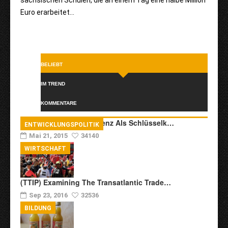
Euro erarbeitet…
BELIEBT
IM TREND
KOMMENTARE
Transkulturelle Kompetenz Als Schlüsselk…
ENTWICKLUNGSPOLITIK
Mai 21, 2015
34140
WIRTSCHAFT
(TTIP) Examining The Transatlantic Trade…
Sep 23, 2016
32536
BILDUNG