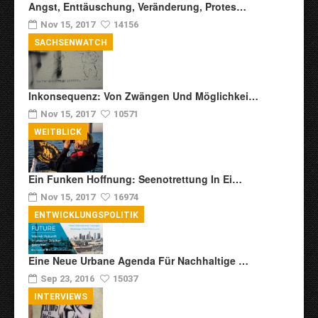
Angst, Enttäuschung, Veränderung, Protes…
Nov 15, 2017
14156
SACHSENWATCH
Inkonsequenz: Von Zwängen Und Möglichkei…
Nov 15, 2017
10571
WEITBLICK
Ein Funken Hoffnung: Seenotrettung In Ei…
Nov 15, 2017
16974
ENTWICKLUNGSPOLITIK
Eine Neue Urbane Agenda Für Nachhaltige …
Sep 23, 2016
15037
INTERVIEWS