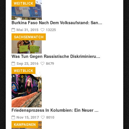
WEITBLICK
Burkina Faso Nach Dem Volksaufstand: San…
Mai 31, 2015
13225
SACHSENWATCH
Was Tun Gegen Rassistische Diskriminieru…
Sep 23, 2016
8479
WEITBLICK
Friedensprozess In Kolumbien: Ein Neuer …
Nov 15, 2017
8010
KAMPAGNEN