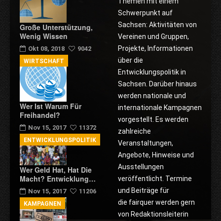
Themen mit einem
Schwerpunkt auf
Sachsen: Aktivitäten von
Große Unterstützung,
Wenig Wissen
Vereinen und Gruppen,
Projekte, Informationen
Okt 08, 2018
9042
über die
WIRTSCHAFT
Entwicklungspolitik in
Sachsen. Darüber hinaus
werden nationale und
Wer Ist Warum Für
internationale Kampagnen
Freihandel?
vorgestellt. Es werden
Nov 15, 2017
11372
zahlreiche
ENTWICKLUNGSPOLITIK
Veranstaltungen,
Angebote, Hinweise und
Ausstellungen
Wer Geld Hat, Hat Die
Macht? Entwicklung…
veröffentlicht. Termine
und Beiträge für
Nov 15, 2017
11206
die fairquer werden gern
KAMPAGNEN
von Redaktionsleiterin