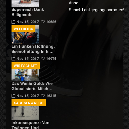
Anne
Superreich Dank
Schicht entgegengenommen!
Billigmode
Nov 15, 2017
10686
WEITBLICK
Ein Funken Hoffnung:
Seenotrettung In Ei…
Nov 15, 2017
16974
WIRTSCHAFT
Das Weiße Gold: Wie
Globalisierte Milch…
Nov 15, 2017
16315
SACHSENWATCH
Inkonsequenz: Von
Zwängen Und