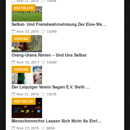
Mai 21, 2015
15494
WEITBLICK
Selbst- Und Fremdwahrnehmung Der Eine-We…
Nov 27, 2015
10290
VEREINE
Orang-Utans Retten – Und Uns Selbst
Nov 15, 2017
14360
VEREINE
Der Leipziger Verein Sagart E.V. Stellt …
Mai 21, 2015
12676
WEITBLICK
Menschenrechte Lassen Sich Nicht So Einf…
Nov 27, 2015
8654