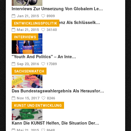
Interviews Zur Umsetzung Von Globalem Le…
Jan 21, 2015
8909
Transkulturelle Kompetenz Als Schlüsselk…
ENTWICKLUNGSPOLITIK
Mai 21, 2015
34140
INTERVIEWS
"Youth And Politics" – An Inte…
Sep 23, 2016
17389
SACHSENWATCH
Das Bundestagswahlergebnis Als Herausfor…
Nov 15, 2017
8246
KUNST UND ENTWICKLUNG
Kann Die KUNST Helfen, Die Situation Der…
Mai 21, 2015
8648