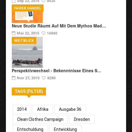
Sep 23, 2016
8525
FAIRER HANDEL
Neue Studie Räumt Auf Mit Dem Mythos Mad…
Mai 22, 2015
16040
WEITBLICK
Perspektivwechsel - Bekenntnisse Eines S…
Nov 27, 2015
8280
TAGS (FILTER)
2014
Afrika
Ausgabe 36
Clean Clothes Campaign
Dresden
Entschuldung
Entwicklung