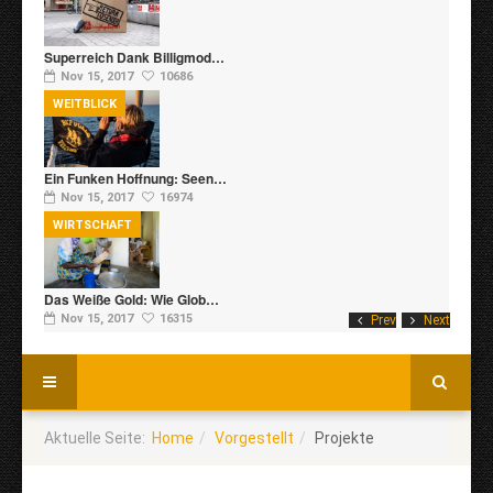
Superreich Dank Billigmod…
Nov 15, 2017
10686
WEITBLICK
Ein Funken Hoffnung: Seen…
Nov 15, 2017
16974
WIRTSCHAFT
Das Weiße Gold: Wie Glob…
Nov 15, 2017
16315
Prev
Next
Aktuelle Seite:
Home
Vorgestellt
Projekte