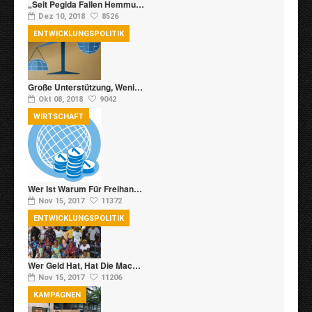
„Seit Pegida Fallen Hemmu…
Dez 10, 2018
8526
ENTWICKLUNGSPOLITIK
Große Unterstützung, Weni…
Okt 08, 2018
9042
WIRTSCHAFT
Wer Ist Warum Für Freihan…
Nov 15, 2017
11372
ENTWICKLUNGSPOLITIK
Wer Geld Hat, Hat Die Mac…
Nov 15, 2017
11206
KAMPAGNEN