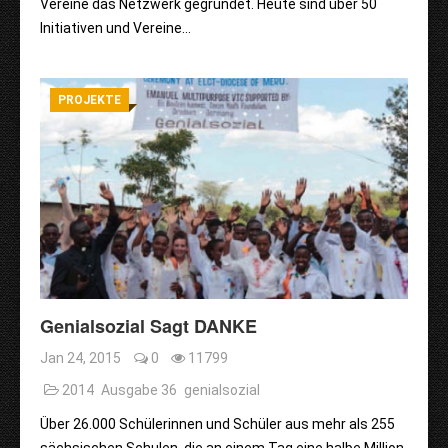
Vereine das Netzwerk gegründet. Heute sind über 50
Initiativen und Vereine…
PROJEKTE
Genialsozial Sagt DANKE
Jan 24, 2015
0
11799
2014
Ausgabe 36
genialsozial
Über 26.000 Schülerinnen und Schüler aus mehr als 255
sächsischen Schulen, die an einem Tag eine halbe Million