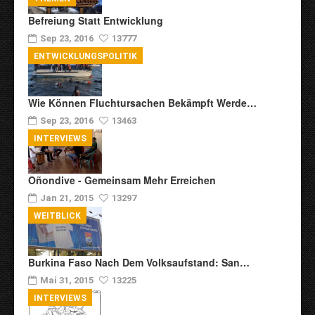
Befreiung Statt Entwicklung
Sep 23, 2016
13777
ENTWICKLUNGSPOLITIK
Wie Können Fluchtursachen Bekämpft Werde…
Sep 23, 2016
13463
INTERVIEWS
Oñondive - Gemeinsam Mehr Erreichen
Jan 21, 2015
13297
WEITBLICK
Burkina Faso Nach Dem Volksaufstand: San…
Mai 31, 2015
13225
INTERVIEWS