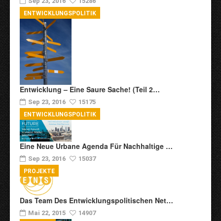
Sep 23, 2016
15286
ENTWICKLUNGSPOLITIK
Entwicklung – Eine Saure Sache! (Teil 2…
Sep 23, 2016
15175
ENTWICKLUNGSPOLITIK
Eine Neue Urbane Agenda Für Nachhaltige …
Sep 23, 2016
15037
PROJEKTE
Das Team Des Entwicklungspolitischen Net…
Mai 22, 2015
14907