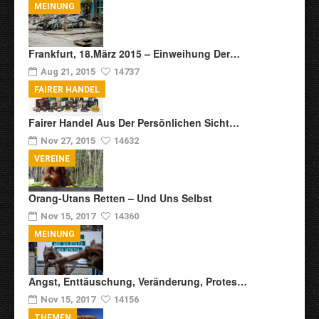
MEINUNG
Frankfurt, 18.März 2015 – Einweihung Der…
Aug 21, 2015
14737
FAIRER HANDEL
Fairer Handel Aus Der Persönlichen Sicht…
Nov 27, 2015
14632
VEREINE
Orang-Utans Retten – Und Uns Selbst
Nov 15, 2017
14360
MEINUNG
Angst, Enttäuschung, Veränderung, Protes…
Nov 15, 2017
14156
THEMEN