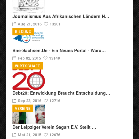
Journalismus Aus Afrikanischen Ländern N…
Aug 21, 2015
13201
BILDUNG
Bne-Sachsen.de - Ein Neues Portal - Waru…
Feb 02, 2015
13149
WIRTSCHAFT
Debt20: Entwicklung Braucht Entschuldung…
Sep 23, 2016
12716
VEREINE
Der Leipziger Verein Sagart E.V. Stellt …
Mai 21, 2015
12676