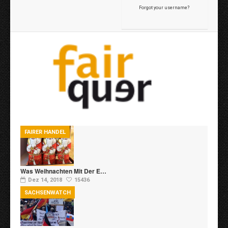
Forgot your username?
FAIRER HANDEL
Was Weihnachten Mit Der E…
Dez 14, 2018
15436
SACHSENWATCH