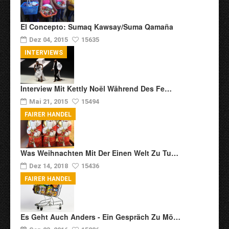
El Concepto: Sumaq Kawsay/Suma Qamaña
Dez 04, 2015
15635
INTERVIEWS
Interview Mit Kettly Noël Während Des Fe…
Mai 21, 2015
15494
FAIRER HANDEL
Was Weihnachten Mit Der Einen Welt Zu Tu…
Dez 14, 2018
15436
FAIRER HANDEL
Es Geht Auch Anders - Ein Gespräch Zu Mö…