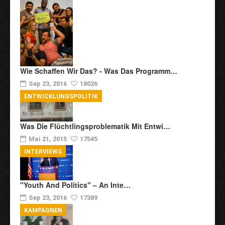
Wie Schaffen Wir Das? - Was Das Programm…
Sep 23, 2016
18026
ENTWICKLUNGSPOLITIK
Was Die Flüchtlingsproblematik Mit Entwi…
Mai 21, 2015
17545
INTERVIEWS
"Youth And Politics" – An Inte…
Sep 23, 2016
17389
KAMPAGNEN