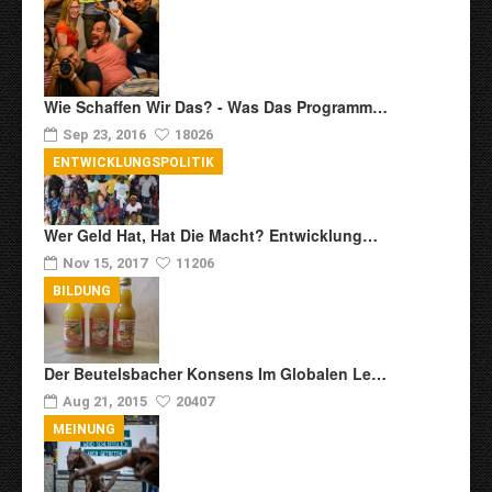
Wie Schaffen Wir Das? - Was Das Programm…
Sep 23, 2016
18026
ENTWICKLUNGSPOLITIK
Wer Geld Hat, Hat Die Macht? Entwicklung…
Nov 15, 2017
11206
BILDUNG
Der Beutelsbacher Konsens Im Globalen Le…
Aug 21, 2015
20407
MEINUNG