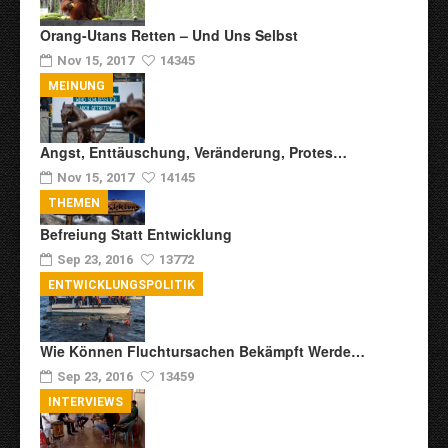
Orang-Utans Retten – Und Uns Selbst
Nov 15, 2017
14345
MEINUNG
Angst, Enttäuschung, Veränderung, Protes…
Nov 15, 2017
14145
THEMEN
Befreiung Statt Entwicklung
Sep 23, 2016
13772
ENTWICKLUNGSPOLITIK
Wie Können Fluchtursachen Bekämpft Werde…
Sep 23, 2016
13459
INTERVIEWS