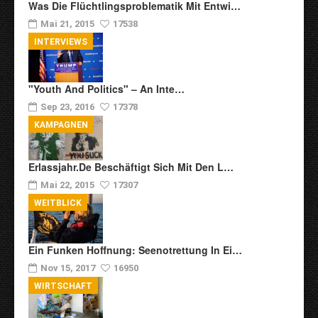
Was Die Flüchtlingsproblematik Mit Entwi…
Mai 21, 2015
17538
INTERVIEWS
"Youth And Politics" – An Inte…
Sep 23, 2016
17378
KAMPAGNEN
Erlassjahr.de Beschäftigt Sich Mit Den L…
Mai 22, 2015
17307
WEITBLICK
Ein Funken Hoffnung: Seenotrettung In Ei…
Nov 15, 2017
16950
WIRTSCHAFT