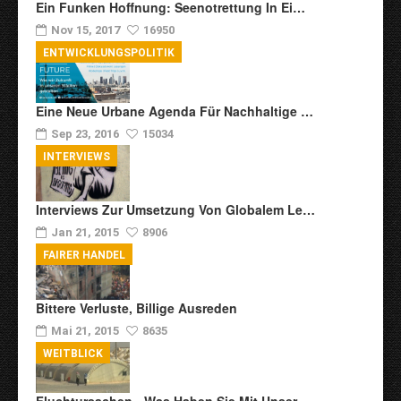
Ein Funken Hoffnung: Seenotrettung In Ei…
Nov 15, 2017
16950
ENTWICKLUNGSPOLITIK
Eine Neue Urbane Agenda Für Nachhaltige …
Sep 23, 2016
15034
INTERVIEWS
Interviews Zur Umsetzung Von Globalem Le…
Jan 21, 2015
8906
FAIRER HANDEL
Bittere Verluste, Billige Ausreden
Mai 21, 2015
8635
WEITBLICK