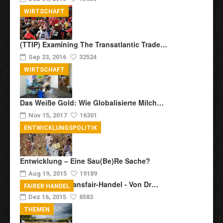
WIRTSCHAFT
(TTIP) Examining The Transatlantic Trade…
Sep 23, 2016
32524
WIRTSCHAFT
Das Weiße Gold: Wie Globalisierte Milch…
Nov 15, 2017
16301
ENTWICKLUNGSPOLITIK
Entwicklung – Eine Sau(be)re Sache?
Aug 19, 2015
19189
Zur Kritik Am Transfair-Handel - Von Dr…
FAIRER HANDEL
Dez 16, 2015
8583
THEMEN