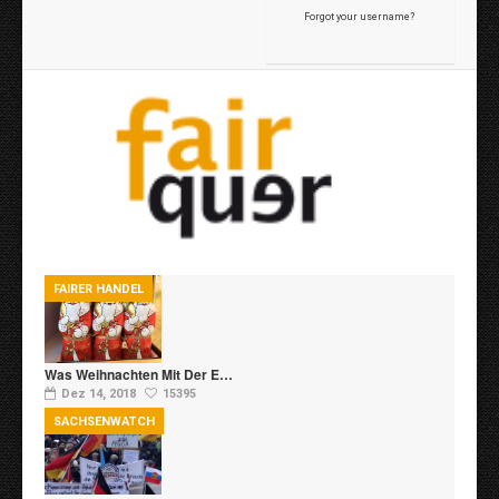
Forgot your username?
FAIRER HANDEL
Was Weihnachten Mit Der E…
Dez 14, 2018
15395
SACHSENWATCH