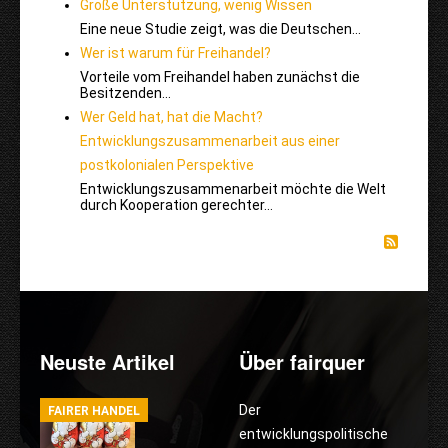
Große Unterstützung, wenig Wissen
Eine neue Studie zeigt, was die Deutschen…
Wer ist warum für Freihandel?
Vorteile vom Freihandel haben zunächst die
Besitzenden…
Wer Geld hat, hat die Macht?
Entwicklungszusammenarbeit aus einer
postkolonialen Perspektive
Entwicklungszusammenarbeit möchte die Welt
durch Kooperation gerechter…
Neuste Artikel
Über fairquer
Der
FAIRER HANDEL
entwicklungspolitische