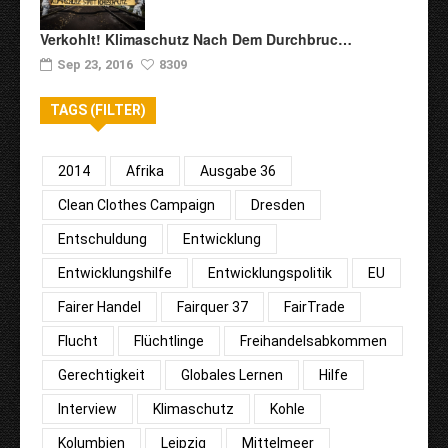
Verkohlt! Klimaschutz Nach Dem Durchbruc…
Sep 23, 2016
8309
TAGS (FILTER)
2014
Afrika
Ausgabe 36
Clean Clothes Campaign
Dresden
Entschuldung
Entwicklung
Entwicklungshilfe
Entwicklungspolitik
EU
Fairer Handel
Fairquer 37
FairTrade
Flucht
Flüchtlinge
Freihandelsabkommen
Gerechtigkeit
Globales Lernen
Hilfe
Interview
Klimaschutz
Kohle
Kolumbien
Leipzig
Mittelmeer