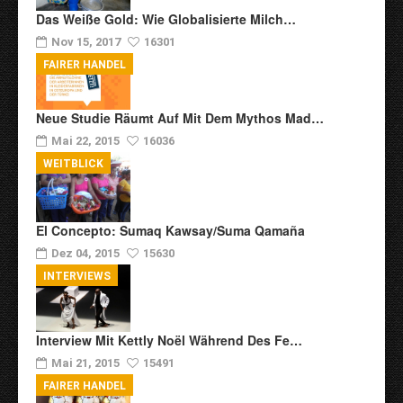
Das Weiße Gold: Wie Globalisierte Milch…
Nov 15, 2017
16301
FAIRER HANDEL
Neue Studie Räumt Auf Mit Dem Mythos Mad…
Mai 22, 2015
16036
WEITBLICK
El Concepto: Sumaq Kawsay/Suma Qamaña
Dez 04, 2015
15630
INTERVIEWS
Interview Mit Kettly Noël Während Des Fe…
Mai 21, 2015
15491
FAIRER HANDEL