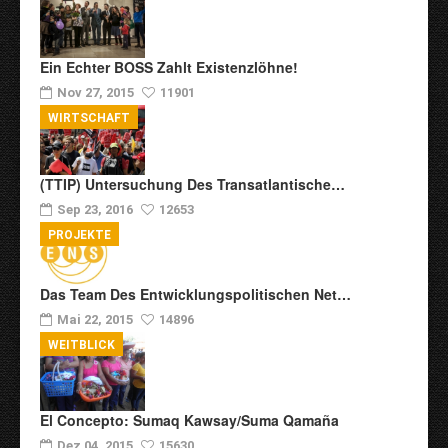
Ein Echter BOSS Zahlt Existenzlöhne!
Nov 27, 2015
11901
WIRTSCHAFT
(TTIP) Untersuchung Des Transatlantische…
Sep 23, 2016
12653
PROJEKTE
Das Team Des Entwicklungspolitischen Net…
Mai 22, 2015
14896
WEITBLICK
El Concepto: Sumaq Kawsay/Suma Qamaña
Dez 04, 2015
15630