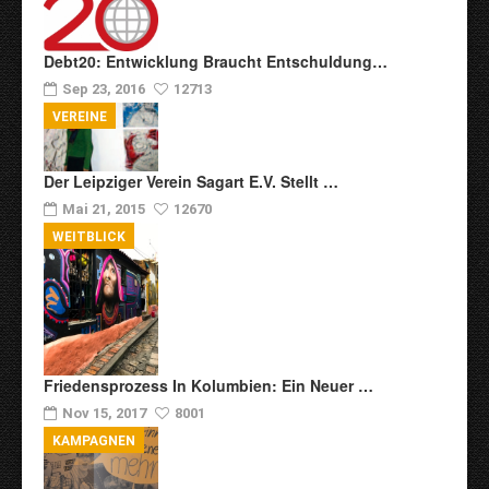
Debt20: Entwicklung Braucht Entschuldung…
Sep 23, 2016
12713
VEREINE
Der Leipziger Verein Sagart E.V. Stellt …
Mai 21, 2015
12670
WEITBLICK
Friedensprozess In Kolumbien: Ein Neuer …
Nov 15, 2017
8001
KAMPAGNEN