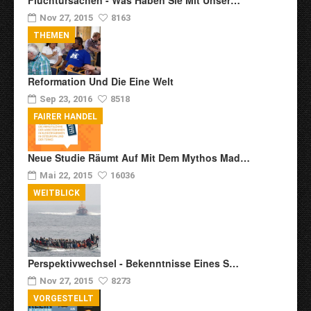
Fluchtursachen - Was Haben Sie Mit Unser…
Nov 27, 2015
8163
THEMEN
Reformation Und Die Eine Welt
Sep 23, 2016
8518
FAIRER HANDEL
Neue Studie Räumt Auf Mit Dem Mythos Mad…
Mai 22, 2015
16036
WEITBLICK
Perspektivwechsel - Bekenntnisse Eines S…
Nov 27, 2015
8273
VORGESTELLT