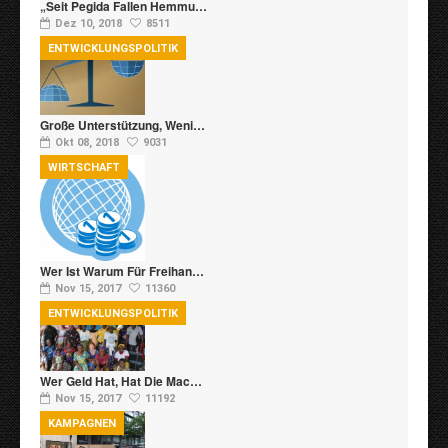
„Seit Pegida Fallen Hemmu…
Dez 10, 2018
8511
ENTWICKLUNGSPOLITIK
Große Unterstützung, Weni…
Okt 08, 2018
9031
WIRTSCHAFT
Wer Ist Warum Für Freihan…
Nov 15, 2017
11360
ENTWICKLUNGSPOLITIK
Wer Geld Hat, Hat Die Mac…
Nov 15, 2017
11192
KAMPAGNEN