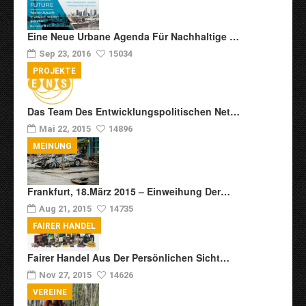
Eine Neue Urbane Agenda Für Nachhaltige …
Sep 23, 2016
15034
PROJEKTE
Das Team Des Entwicklungspolitischen Net…
Mai 22, 2015
14896
MEINUNG
Frankfurt, 18.März 2015 – Einweihung Der…
Aug 21, 2015
14735
FAIRER HANDEL
Fairer Handel Aus Der Persönlichen Sicht…
Nov 27, 2015
14626
VEREINE