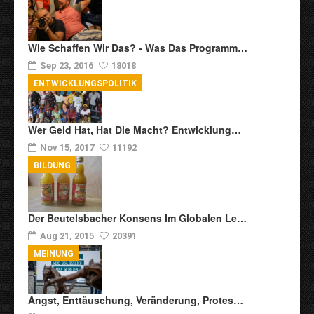
Wie Schaffen Wir Das? - Was Das Programm…
Sep 23, 2016
18018
ENTWICKLUNGSPOLITIK
Wer Geld Hat, Hat Die Macht? Entwicklung…
Nov 15, 2017
11192
BILDUNG
Der Beutelsbacher Konsens Im Globalen Le…
Aug 21, 2015
20391
MEINUNG
Angst, Enttäuschung, Veränderung, Protes…