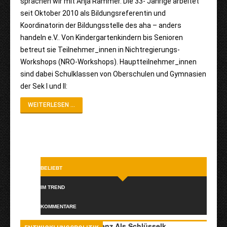
sprachen wir mit Anja Rammer. Die 33- Jährige arbeitet
seit Oktober 2010 als Bildungsreferentin und
Koordinatorin der Bildungsstelle des aha – anders
handeln e.V.. Von Kindergartenkindern bis Senioren
betreut sie Teilnehmer_innen in Nichtregierungs-
Workshops (NRO-Workshops). Hauptteilnehmer_innen
sind dabei Schulklassen von Oberschulen und Gymnasien
der Sek I und II:
WEITERLESEN ...
BELIEBT
IM TREND
KOMMENTARE
Transkulturelle Kompetenz Als Schlüsselk…