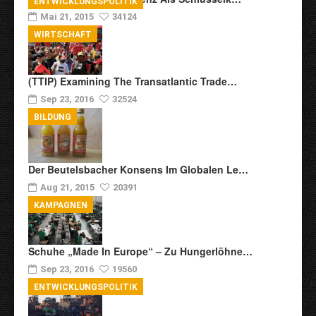
ENTWICKLUNGSPOLITIK
Mai 21, 2015
34124
WIRTSCHAFT
(TTIP) Examining The Transatlantic Trade…
Sep 23, 2016
32524
BILDUNG
Der Beutelsbacher Konsens Im Globalen Le…
Aug 21, 2015
20391
KAMPAGNEN
Schuhe „Made In Europe“ – Zu Hungerlöhne…
Sep 23, 2016
19560
ENTWICKLUNGSPOLITIK