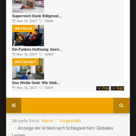
Superreich Dank Billigmod…
Nov 15, 2017
10669
WEITBLICK
Ein Funken Hoffnung: Seen…
Nov 15, 2017
16950
WIRTSCHAFT
Das Weiße Gold: Wie Glob…
Nov 15, 2017
16301
Prev
Next
Aktuelle Seite:
Home
Vorgestellt
Anzeige der Artikel nach Schlagwörtern: Globales
Lernen