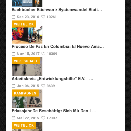
Sachbücher Stichwort: Systemwandel Statt…
Sep 23, 2016
10261
WEITBLICK
Proceso De Paz En Colombia: El Nuevo Ama…
Nov 15, 2017
10309
WIRTSCHAFT
Arbeitskreis „Entwicklungshilfe“ E.V. - …
Jan 06, 2015
8639
KAMPAGNEN
Erlassjahr.de Beschäftigt Sich Mit Den L…
Mai 22, 2015
17307
WEITBLICK