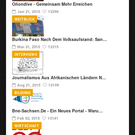
Oñondive - Gemeinsam Mehr Erreichen
Jan 21, 2015
13290
WEITBLICK
Burkina Faso Nach Dem Volksaufstand: San…
Mai 31, 2015
13215
INTERVIEWS
Journalismus Aus Afrikanischen Ländern N…
Aug 21, 2015
13199
BILDUNG
Bne-Sachsen.de - Ein Neues Portal - Waru…
Feb 02, 2015
13141
WIRTSCHAFT