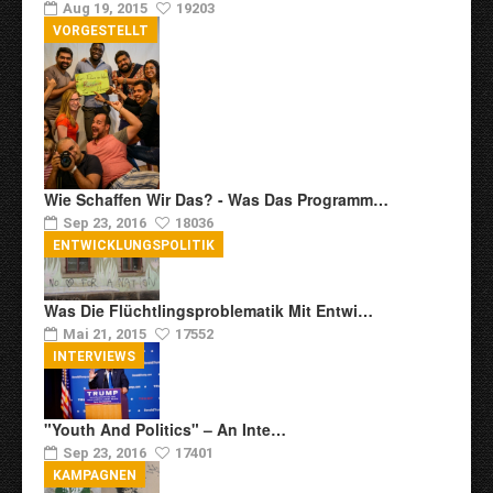
Aug 19, 2015
19203
VORGESTELLT
Wie Schaffen Wir Das? - Was Das Programm…
Sep 23, 2016
18036
ENTWICKLUNGSPOLITIK
Was Die Flüchtlingsproblematik Mit Entwi…
Mai 21, 2015
17552
INTERVIEWS
"Youth And Politics" – An Inte…
Sep 23, 2016
17401
KAMPAGNEN