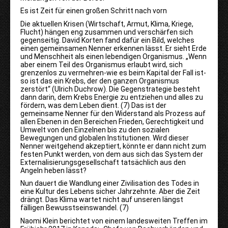
Es ist Zeit für einen großen Schritt nach vorn
Die aktuellen Krisen (Wirtschaft, Armut, Klima, Kriege,
Flucht) hängen eng zusammen und verschärfen sich
gegenseitig. David Korten fand dafür ein Bild, welches
einen gemeinsamen Nenner erkennen lässt. Er sieht Erde
und Menschheit als einen lebendigen Organismus. „Wenn
aber einem Teil des Organismus erlaubt wird, sich
grenzenlos zu vermehren
-
wie es beim Kapital der Fall ist
-
so ist das ein Krebs, der den ganzen Organismus
zerstört“ (Ulrich Duchrow). Die Gegenstrategie besteht
dann darin, dem Krebs Energie zu entziehen und alles zu
fördern, was dem Leben dient. (7) Das ist der
gemeinsame Nenner für den Widerstand als Prozess auf
allen Ebenen in den Bereichen Frieden, Gerechtigkeit und
Umwelt von den Einzelnen bis zu den sozialen
Bewegungen und globalen Institutionen. Wird dieser
Nenner weitgehend akzeptiert, könnte er dann nicht zum
festen Punkt werden, von dem aus sich das System der
Externalisierungsgesellschaft tatsächlich aus den
Angeln heben lässt?
Nun dauert die Wandlung einer Zivilisation des Todes in
eine Kultur des Lebens sicher Jahrzehnte. Aber die Zeit
drängt. Das Klima wartet nicht auf unseren längst
fälligen Bewusstseinswandel. (7)
Naomi Klein berichtet von einem landesweiten Treffen im