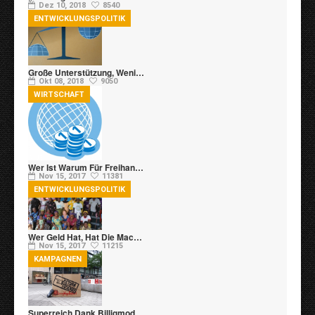
Dez 10, 2018
8540
ENTWICKLUNGSPOLITIK
Große Unterstützung, Weni…
Okt 08, 2018
9050
WIRTSCHAFT
Wer Ist Warum Für Freihan…
Nov 15, 2017
11381
ENTWICKLUNGSPOLITIK
Wer Geld Hat, Hat Die Mac…
Nov 15, 2017
11215
KAMPAGNEN
Superreich Dank Billigmod…