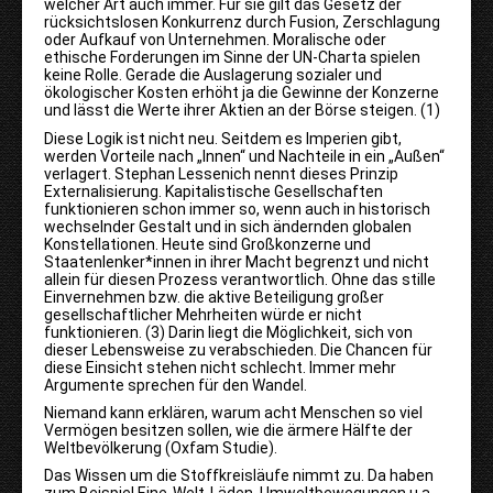
welcher Art auch immer. Für sie gilt das Gesetz der
rücksichtslosen Konkurrenz durch Fusion, Zerschlagung
oder Aufkauf von Unternehmen. Moralische oder
ethische Forderungen im Sinne der UN-Charta spielen
keine Rolle. Gerade die Auslagerung sozialer und
ökologischer Kosten erhöht ja die Gewinne der Konzerne
und lässt die Werte ihrer Aktien an der Börse steigen. (1)
Diese Logik ist nicht neu. Seitdem es Imperien gibt,
werden Vorteile nach „Innen“ und Nachteile in ein „Außen“
verlagert. Stephan Lessenich nennt dieses Prinzip
Externalisierung. Kapitalistische Gesellschaften
funktionieren schon immer so, wenn auch in historisch
wechselnder Gestalt und in sich ändernden globalen
Konstellationen. Heute sind Großkonzerne und
Staatenlenker*innen in ihrer Macht begrenzt und nicht
allein für diesen Prozess verantwortlich. Ohne das stille
Einvernehmen bzw. die aktive Beteiligung großer
gesellschaftlicher Mehrheiten würde er nicht
funktionieren. (3) Darin liegt die Möglichkeit, sich von
dieser Lebensweise zu verabschieden. Die Chancen für
diese Einsicht stehen nicht schlecht. Immer mehr
Argumente sprechen für den Wandel.
Niemand kann erklären, warum acht Menschen so viel
Vermögen besitzen sollen, wie die ärmere Hälfte der
Weltbevölkerung (Oxfam Studie).
Das Wissen um die Stoffkreisläufe nimmt zu. Da haben