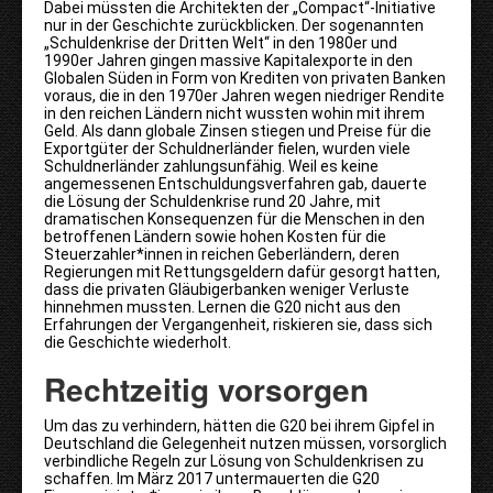
Dabei müssten die Architekten der „Compact“-Initiative
nur in der Geschichte zurückblicken. Der sogenannten
„Schuldenkrise der Dritten Welt“ in den 1980er und
1990er Jahren gingen massive Kapitalexporte in den
Globalen Süden in Form von Krediten von privaten Banken
voraus, die in den 1970er Jahren wegen niedriger Rendite
in den reichen Ländern nicht wussten wohin mit ihrem
Geld. Als dann globale Zinsen stiegen und Preise für die
Exportgüter der Schuldnerländer fielen, wurden viele
Schuldnerländer zahlungsunfähig. Weil es keine
angemessenen Entschuldungsverfahren gab, dauerte
die Lösung der Schuldenkrise rund 20 Jahre, mit
dramatischen Konsequenzen für die Menschen in den
betroffenen Ländern sowie hohen Kosten für die
Steuerzahler*innen in reichen Geberländern, deren
Regierungen mit Rettungsgeldern dafür gesorgt hatten,
dass die privaten Gläubigerbanken weniger Verluste
hinnehmen mussten. Lernen die G20 nicht aus den
Erfahrungen der Vergangenheit, riskieren sie, dass sich
die Geschichte wiederholt.
Rechtzeitig vorsorgen
Um das zu verhindern, hätten die G20 bei ihrem Gipfel in
Deutschland die Gelegenheit nutzen müssen, vorsorglich
verbindliche Regeln zur Lösung von Schuldenkrisen zu
schaffen. Im März 2017 untermauerten die G20