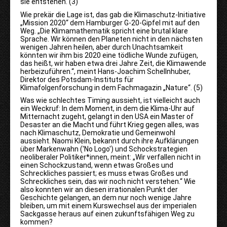
sie entstehen. (3)
Wie prekär die Lage ist, das gab die Klimaschutz-Initiative
„Mission 2020“ dem Hamburger G-20-Gipfel mit auf den
Weg. „Die Klimamathematik spricht eine brutal klare
Sprache. Wir können den Planeten nicht in den nächsten
wenigen Jahren heilen, aber durch Unachtsamkeit
könnten wir ihm bis 2020 eine tödliche Wunde zufügen,
das heißt, wir haben etwa drei Jahre Zeit, die Klimawende
herbeizuführen.“, meint Hans-Joachim Schellnhuber,
Direktor des Potsdam-Instituts für
Klimafolgenforschung in dem Fachmagazin „Nature“. (5)
Was wie schlechtes Timing aussieht, ist vielleicht auch
ein Weckruf: In dem Moment, in dem die Klima
-
Uhr auf
Mitternacht zugeht, gelangt in den USA ein Master of
Desaster an die Macht und führt Krieg gegen alles, was
nach Klimaschutz, Demokratie und Gemeinwohl
aussieht. Naomi Klein, bekannt durch ihre Aufklärungen
über Markenwahn ('No Logo') und Schockstrategien
neoliberaler Politiker*innen, meint: „Wir verfallen nicht in
einen Schockzustand, wenn etwas Großes und
Schreckliches passiert; es muss etwas Großes und
Schreckliches sein, das wir noch nicht verstehen.“ Wie
also konnten wir an diesen irrationalen Punkt der
Geschichte gelangen, an dem nur noch wenige Jahre
bleiben, um mit einem Kurswechsel aus der imperialen
Sackgasse heraus auf einen zukunftsfähigen Weg zu
kommen?