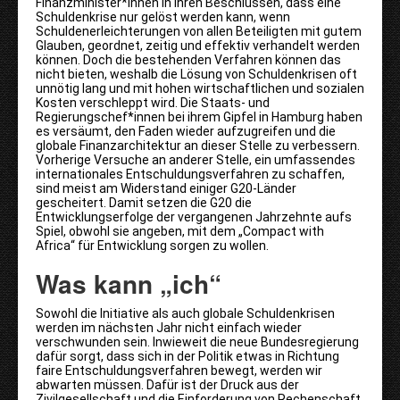
Finanzminister*innen in ihren Beschlüssen, dass eine
Schuldenkrise nur gelöst werden kann, wenn
Schuldenerleichterungen von allen Beteiligten mit gutem
Glauben, geordnet, zeitig und effektiv verhandelt werden
können. Doch die bestehenden Verfahren können das
nicht bieten, weshalb die Lösung von Schuldenkrisen oft
unnötig lang und mit hohen wirtschaftlichen und sozialen
Kosten verschleppt wird. Die Staats- und
Regierungschef*innen bei ihrem Gipfel in Hamburg haben
es versäumt, den Faden wieder aufzugreifen und die
globale Finanzarchitektur an dieser Stelle zu verbessern.
Vorherige Versuche an anderer Stelle, ein umfassendes
internationales Entschuldungsverfahren zu schaffen,
sind meist am Widerstand einiger G20-Länder
gescheitert. Damit setzen die G20 die
Entwicklungserfolge der vergangenen Jahrzehnte aufs
Spiel, obwohl sie angeben, mit dem „Compact with
Africa“ für Entwicklung sorgen zu wollen.
Was kann „ich“
Sowohl die Initiative als auch globale Schuldenkrisen
werden im nächsten Jahr nicht einfach wieder
verschwunden sein. Inwieweit die neue Bundesregierung
dafür sorgt, dass sich in der Politik etwas in Richtung
faire Entschuldungsverfahren bewegt, werden wir
abwarten müssen. Dafür ist der Druck aus der
Zivilgesellschaft und die Einforderung von Rechenschaft