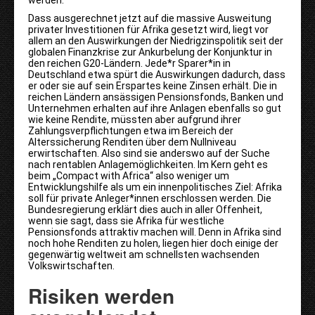
werden.
Dass ausgerechnet jetzt auf die massive Ausweitung
privater Investitionen für Afrika gesetzt wird, liegt vor
allem an den Auswirkungen der Niedrigzinspolitik seit der
globalen Finanzkrise zur Ankurbelung der Konjunktur in
den reichen G20-Ländern. Jede*r Sparer*in in
Deutschland etwa spürt die Auswirkungen dadurch, dass
er oder sie auf sein Erspartes keine Zinsen erhält. Die in
reichen Ländern ansässigen Pensionsfonds, Banken und
Unternehmen erhalten auf ihre Anlagen ebenfalls so gut
wie keine Rendite, müssten aber aufgrund ihrer
Zahlungsverpflichtungen etwa im Bereich der
Alterssicherung Renditen über dem Nullniveau
erwirtschaften. Also sind sie anderswo auf der Suche
nach rentablen Anlagemöglichkeiten. Im Kern geht es
beim „Compact with Africa“ also weniger um
Entwicklungshilfe als um ein innenpolitisches Ziel: Afrika
soll für private Anleger*innen erschlossen werden. Die
Bundesregierung erklärt dies auch in aller Offenheit,
wenn sie sagt, dass sie Afrika für westliche
Pensionsfonds attraktiv machen will. Denn in Afrika sind
noch hohe Renditen zu holen, liegen hier doch einige der
gegenwärtig weltweit am schnellsten wachsenden
Volkswirtschaften.
Risiken werden