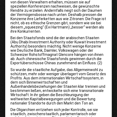
von diesen Verwaltern erhalten, müssen sie auf
speziellen Konferenzen nachweisen, die gewünschte
Rendite zu erzielen. Andernfalls neigt sich der Daumen
der Vermögensbosse nach unten. Deshalb pressen die
Konzerne ihre Lieferketten aus wie Zitronen. Die Frage ist
nicht, ob es ethische Grenzen gibt, sondern wie sie bei
diesem „squeezing“ (Evi Hartmann) „besser“ werden als
ihre Konkurrenten.
Bei den Staatsfonds sind die der arabischen Staaten
(Abu Dhabi Investment Authority oder Kuwait Investment
Authority) besonders mächtig. Nicht wenige Konzerne
wie Deutsche Bank, Daimler, Volkswagen oder der
Schweizer Rohstoffmagnat Glencore hängen von ihnen
ab. Auch chinesische Staatsfonds gewinnen durch die
Exportüberschüsse Chinas zunehmend an Einfluss. (2)
So wurde die staatliche Aufgabe, das Allgemeinwohl zu
schützen, mehr oder weniger überlagert vom Gesetz des
Profits. Aus dem internationalen Wirtschaftssystem, in
dem sich Binnenwirtschaften und
Außenhandelsbeziehungen der Staaten klar trennen und
bestimmen ließen, entwickelte sich eine transnationale
Wirtschaft. In ihr geben die Beschleunigung der
weltweiten Kapitalbewegungen und die Bewertung
nationaler Standorte durch den Markt den Ton an.
Die Oligarchien entziehen sich jeder Kontrolle, sei sie
staatlich, zwischenstaatlich, parlamentarisch oder