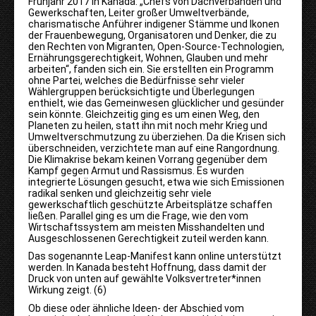
Frühjahr 2017 in Kanada: „Chefs von Dachverbänden und
Gewerkschaften, Leiter großer Umweltverbände,
charismatische Anführer indigener Stämme und Ikonen
der Frauenbewegung, Organisatoren und Denker, die zu
den Rechten von Migranten, Open
-
Source
-
Technologien,
Ernährungsgerechtigkeit, Wohnen, Glauben und mehr
arbeiten“, fanden sich ein. Sie erstellten ein Programm
ohne Partei, welches die Bedürfnisse sehr vieler
Wählergruppen berücksichtigte und Überlegungen
enthielt, wie das Gemeinwesen glücklicher und gesünder
sein könnte. Gleichzeitig ging es um einen Weg, den
Planeten zu heilen, statt ihn mit noch mehr Krieg und
Umweltverschmutzung zu überziehen. Da die Krisen sich
überschneiden, verzichtete man auf eine Rangordnung.
Die Klimakrise bekam keinen Vorrang gegenüber dem
Kampf gegen Armut und Rassismus. Es wurden
integrierte Lösungen gesucht, etwa wie sich Emissionen
radikal senken und gleichzeitig sehr viele
gewerkschaftlich geschützte Arbeitsplätze schaffen
ließen. Parallel ging es um die Frage, wie den vom
Wirtschaftssystem am meisten Misshandelten und
Ausgeschlossenen Gerechtigkeit zuteil werden kann.
Das sogenannte Leap
-
Manifest kann online unterstützt
werden. In Kanada besteht Hoffnung, dass damit der
Druck von unten auf gewählte Volksvertreter*innen
Wirkung zeigt. (6)
Ob diese oder ähnliche Ideen
-
der Abschied vom