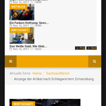
Nov 15, 2017
10695
WEITBLICK
Ein Funken Hoffnung: Seen…
Nov 15, 2017
16989
WIRTSCHAFT
Das Weiße Gold: Wie Glob…
Prev
Next
Nov 15, 2017
16322
Aktuelle Seite:
Home
SachsenWatch
Anzeige der Artikel nach Schlagwörtern: Entwicklung
WIRTSCHAFT