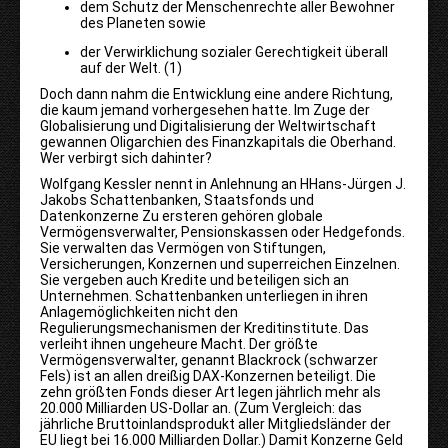
dem Schutz der Menschenrechte aller Bewohner
des Planeten sowie
der Verwirklichung sozialer Gerechtigkeit überall
auf der Welt. (1)
Doch dann nahm die Entwicklung eine andere Richtung,
die kaum jemand vorhergesehen hatte. Im Zuge der
Globalisierung und Digitalisierung der Weltwirtschaft
gewannen Oligarchien des Finanzkapitals die Oberhand.
Wer verbirgt sich dahinter?
Wolfgang Kessler nennt in Anlehnung an HHans-Jürgen J.
Jakobs Schattenbanken, Staatsfonds und
Datenkonzerne Zu ersteren gehören globale
Vermögensverwalter, Pensionskassen oder Hedgefonds.
Sie verwalten das Vermögen von Stiftungen,
Versicherungen, Konzernen und superreichen Einzelnen.
Sie vergeben auch Kredite und beteiligen sich an
Unternehmen. Schattenbanken unterliegen in ihren
Anlagemöglichkeiten nicht den
Regulierungsmechanismen der Kreditinstitute. Das
verleiht ihnen ungeheure Macht. Der größte
Vermögensverwalter, genannt Blackrock (schwarzer
Fels) ist an allen dreißig DAX
-
Konzernen beteiligt. Die
zehn größten Fonds dieser Art legen jährlich mehr als
20.000 Milliarden US-Dollar an. (Zum Vergleich: das
jährliche Bruttoinlandsprodukt aller Mitgliedsländer der
EU liegt bei 16.000 Milliarden Dollar.) Damit Konzerne Geld