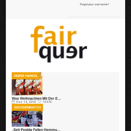
Forgot your username?
FAIRER HANDEL
Was Weihnachten Mit Der E…
Dez 14, 2018
15476
SACHSENWATCH
„Seit Pegida Fallen Hemmu…