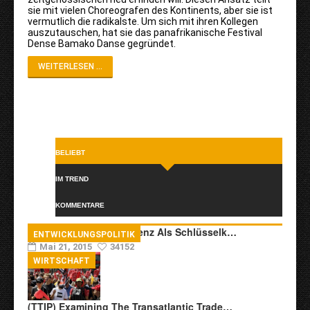
sie mit vielen Choreografen des Kontinents, aber sie ist
vermutlich die radikalste. Um sich mit ihren Kollegen
auszutauschen, hat sie das panafrikanische Festival
Dense Bamako Danse gegründet.
WEITERLESEN ...
BELIEBT
IM TREND
KOMMENTARE
Transkulturelle Kompetenz Als Schlüsselk…
ENTWICKLUNGSPOLITIK
Mai 21, 2015
34152
WIRTSCHAFT
(TTIP) Examining The Transatlantic Trade…