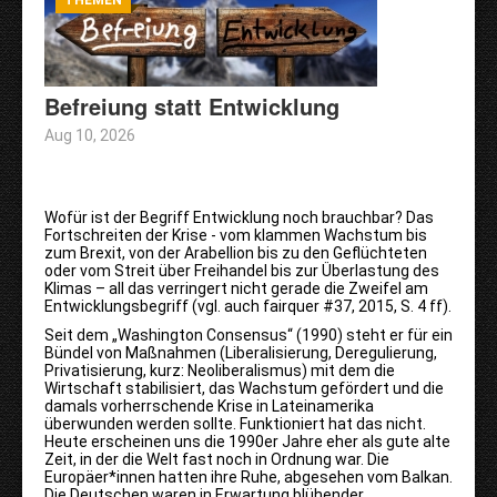
Befreiung statt Entwicklung
Aug 10, 2026
Wofür ist der Begriff Entwicklung noch brauchbar? Das
Fortschreiten der Krise - vom klammen Wachstum bis
zum Brexit, von der Arabellion bis zu den Geflüchteten
oder vom Streit über Freihandel bis zur Überlastung des
Klimas – all das verringert nicht gerade die Zweifel am
Entwicklungsbegriff (vgl. auch fairquer #37, 2015, S. 4 ff).
Seit dem „Washington Consensus“ (1990) steht er für ein
Bündel von Maßnahmen (Liberalisierung, Deregulierung,
Privatisierung, kurz: Neoliberalismus) mit dem die
Wirtschaft stabilisiert, das Wachstum gefördert und die
damals vorherrschende Krise in Lateinamerika
überwunden werden sollte. Funktioniert hat das nicht.
Heute erscheinen uns die 1990er Jahre eher als gute alte
Zeit, in der die Welt fast noch in Ordnung war. Die
Europäer*innen hatten ihre Ruhe, abgesehen vom Balkan.
Die Deutschen waren in Erwartung blühender