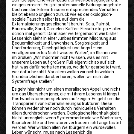
zum Beispiel Eine
-
Welt
-
Läden, Umweltbewegungen u.a.
einiges erreicht. Es gibt professionelle Bildungsangebote.
Doch ein den Erkenntnissen entsprechendes Verhalten
bleibt ebenso ungleich zurück wie es der ökologisch
-
soziale Tausch selber ist, auf dem die
Externalisierungsgesellschaft beruht. Soja, Palmöl,
Baumwolle, Sand, Garnelen, Kaffee, Fleisch etc. pp – alles
schon mal gehört. Dann aber weitergemacht wie bisher.
Lessenich sieht in einer „unbestimmten Mischung aus
Bequemlichkeit und Unwohlsein, Sorglosigkeit und
Überforderung, Gleichgültigkeit und Angst – ein
verallgemeinertes Nicht
-
wissen
-
Wollen“, im Kleinen wie
im Großen. „Wir möchten nicht wissen, was es mit
unserem Leben auf großem Fuß eigentlich so auf sich
hat: was dafür herhalten muss, wo dafür gearbeitet wird,
wer dafür bezahlt. Vor allem wollen wir nichts wirklich
Grundsätzliches darüber hören, wollen wir nicht die
Systemfrage stellen.“
Es geht hier nicht um einen moralischen Appell und nicht
um das Übersehen jener, die mit ihrem Lebensstil längst
Postwachstumsperspektiven aufzeigen. Es geht um die
Transparenz von Externalisierungsstrukturen. Diese
können weder ohne noch durch individuelles Verhalten
allein durchbrochen werden. Ökologische Nachhaltigkeit
bleibt unmöglich, wenn Systemmerkmale wie Wachstum,
Kapitalrendite und Investorenvertrauen nicht angetastet
werden. Wer wirklich allen Weltbürgern ein würdevolles
Leben wünscht, muss nach Lessenich die