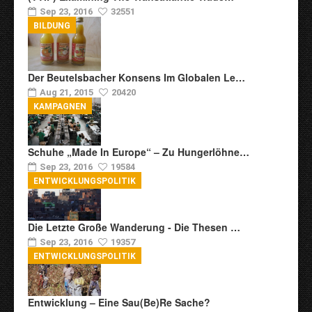
Sep 23, 2016
32551
BILDUNG
Der Beutelsbacher Konsens Im Globalen Le…
Aug 21, 2015
20420
KAMPAGNEN
Schuhe „Made In Europe“ – Zu Hungerlöhne…
Sep 23, 2016
19584
ENTWICKLUNGSPOLITIK
Die Letzte Große Wanderung - Die Thesen …
Sep 23, 2016
19357
ENTWICKLUNGSPOLITIK
Entwicklung – Eine Sau(be)re Sache?