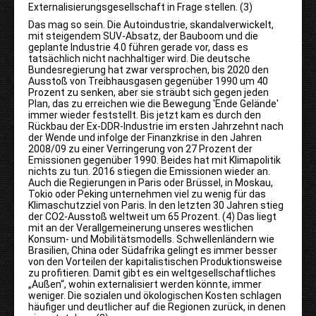
Externalisierungsgesellschaft in Frage stellen. (3)
Das mag so sein. Die Autoindustrie, skandalverwickelt,
mit steigendem SUV
-
Absatz, der Bauboom und die
geplante Industrie 4.0 führen gerade vor, dass es
tatsächlich nicht nachhaltiger wird. Die deutsche
Bundesregierung hat zwar versprochen, bis 2020 den
Ausstoß von Treibhausgasen gegenüber 1990 um 40
Prozent zu senken, aber sie sträubt sich gegen jeden
Plan, das zu erreichen wie die Bewegung 'Ende Gelände'
immer wieder feststellt. Bis jetzt kam es durch den
Rückbau der Ex-DDR-Industrie im ersten Jahrzehnt nach
der Wende und infolge der Finanzkrise in den Jahren
2008/09 zu einer Verringerung von 27 Prozent der
Emissionen gegenüber 1990. Beides hat mit Klimapolitik
nichts zu tun. 2016 stiegen die Emissionen wieder an.
Auch die Regierungen in Paris oder Brüssel, in Moskau,
Tokio oder Peking unternehmen viel zu wenig für das
Klimaschutzziel von Paris. In den letzten 30 Jahren stieg
der CO2-Ausstoß weltweit um 65 Prozent. (4) Das liegt
mit an der Verallgemeinerung unseres westlichen
Konsum- und Mobilitätsmodells. Schwellenländern wie
Brasilien, China oder Südafrika gelingt es immer besser
von den Vorteilen der kapitalistischen Produktionsweise
zu profitieren. Damit gibt es ein weltgesellschaftliches
„Außen“, wohin externalisiert werden könnte, immer
weniger. Die sozialen und ökologischen Kosten schlagen
häufiger und deutlicher auf die Regionen zurück, in denen