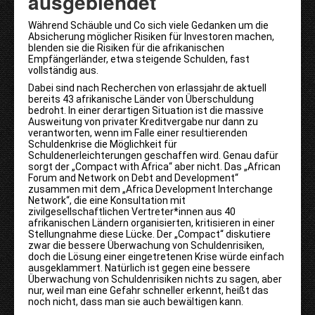
ausgeblendet
Während Schäuble und Co sich viele Gedanken um die
Absicherung möglicher Risiken für Investoren machen,
blenden sie die Risiken für die afrikanischen
Empfängerländer, etwa steigende Schulden, fast
vollständig aus.
Dabei sind nach Recherchen von erlassjahr.de aktuell
bereits 43 afrikanische Länder von Überschuldung
bedroht. In einer derartigen Situation ist die massive
Ausweitung von privater Kreditvergabe nur dann zu
verantworten, wenn im Falle einer resultierenden
Schuldenkrise die Möglichkeit für
Schuldenerleichterungen geschaffen wird. Genau dafür
sorgt der „Compact with Africa“ aber nicht. Das „African
Forum and Network on Debt and Development“
zusammen mit dem „Africa Development Interchange
Network“, die eine Konsultation mit
zivilgesellschaftlichen Vertreter*innen aus 40
afrikanischen Ländern organisierten, kritisieren in einer
Stellungnahme diese Lücke. Der „Compact“ diskutiere
zwar die bessere Überwachung von Schuldenrisiken,
doch die Lösung einer eingetretenen Krise würde einfach
ausgeklammert. Natürlich ist gegen eine bessere
Überwachung von Schuldenrisiken nichts zu sagen, aber
nur, weil man eine Gefahr schneller erkennt, heißt das
noch nicht, dass man sie auch bewältigen kann.