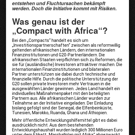
entstehen und Fluchtursachen bekämpft
werden. Doch die Initiative kommt mit Risiken.
Was genau ist der
„Compact with Africa“?
Bei den „Compacts“ handelt es sich um
„Investitionspartnerschaften“ zwischen als reformwillig
geltenden afrikanischen Ländern, den internationalen
Finanzinstitutionen und G20-Partnerländern. Die
afrikanischen Staaten verpflichten sich zu Reformen, die
sie für (ausländische) Investoren attraktiver machen. Die
internationalen Finanzinstitutionen und bilateralen
Partner unterstützen sie dabei durch technische und
finanzielle Hilfe. Durch die politische Unterstützung der
G20 sollen private Investoren mehr Vertrauen in die
ausgewählten Länder gewinnen. Jedes Land handelt ein
individuelles Maßnahmenpaket mit den beteiligten
Partnern aus. Alle afrikanischen Länder wurden zur
Teilnahme an der Initiative eingeladen. Der Einladung
bislang gefolgt sind der Senegal, die Elfenbeinküste,
Tunesien, Marokko, Ruanda, Ghana und Äthiopien.
Mehr öffentliche Entwicklungshilfemittel gibt es dabei
ausdrücklich nicht. Aus dem bestehenden
Entwicklungshaushalt wurden lediglich 300 Millionen Euro
unter dem Etikett „Marshallplan mit Afrika“ abgezwackt,