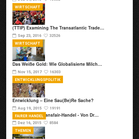
WIRTSCHAFT
(TTIP) Examining The Transatlantic Trade…
Sep 23, 2016
32526
WIRTSCHAFT
Das Weiße Gold: Wie Globalisierte Milch…
Nov 15, 2017
16303
ENTWICKLUNGSPOLITIK
Entwicklung – Eine Sau(be)re Sache?
Aug 19, 2015
19191
Zur Kritik Am Transfair-Handel - Von Dr…
FAIRER HANDEL
Dez 16, 2015
8584
THEMEN