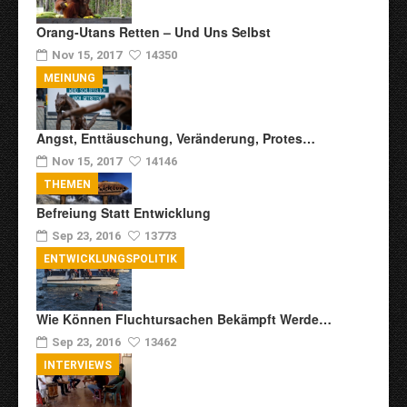
Orang-Utans Retten – Und Uns Selbst
Nov 15, 2017
14350
MEINUNG
Angst, Enttäuschung, Veränderung, Protes…
Nov 15, 2017
14146
THEMEN
Befreiung Statt Entwicklung
Sep 23, 2016
13773
ENTWICKLUNGSPOLITIK
Wie Können Fluchtursachen Bekämpft Werde…
Sep 23, 2016
13462
INTERVIEWS