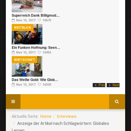
Superreich Dank Billigmod…
Nov 15, 2017
10673
WEITBLICK
Ein Funken Hoffnung: Seen…
Nov 15, 2017
16955
WIRTSCHAFT
Das Weiße Gold: Wie Glob…
Nov 15, 2017
16303
Prev
Next
Aktuelle Seite:
Home
Interviews
Anzeige der Artikel nach Schlagwörtern: Globales
Lernen