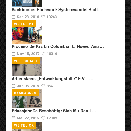
Sachbücher Stichwort: Systemwandel Statt…
Sep 23, 2016
10263
WEITBLICK
Proceso De Paz En Colombia: El Nuevo Ama…
Nov 15, 2017
10310
WIRTSCHAFT
Arbeitskreis „Entwicklungshilfe“ E.V. - …
Jan 06, 2015
8641
KAMPAGNEN
Erlassjahr.de Beschäftigt Sich Mit Den L…
Mai 22, 2015
17309
WEITBLICK