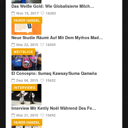
Das Weiße Gold: Wie Globalisierte Milch…
Nov 15, 2017
16303
FAIRER HANDEL
Neue Studie Räumt Auf Mit Dem Mythos Mad…
Mai 22, 2015
16039
WEITBLICK
El Concepto: Sumaq Kawsay/Suma Qamaña
Dez 04, 2015
15632
INTERVIEWS
Interview Mit Kettly Noël Während Des Fe…
Mai 21, 2015
15492
FAIRER HANDEL