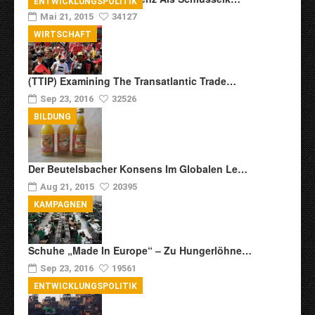
ENTWICKLUNGSPOLITIK
Mai 21, 2015
34127
WIRTSCHAFT
(TTIP) Examining The Transatlantic Trade…
Sep 23, 2016
32526
BILDUNG
Der Beutelsbacher Konsens Im Globalen Le…
Aug 21, 2015
20395
KAMPAGNEN
Schuhe „Made In Europe“ – Zu Hungerlöhne…
Sep 23, 2016
19561
ENTWICKLUNGSPOLITIK