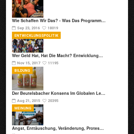
Wie Schaffen Wir Das? - Was Das Programm…
Sep 23, 2016
18019
ENTWICKLUNGSPOLITIK
Wer Geld Hat, Hat Die Macht? Entwicklung…
Nov 15, 2017
11195
BILDUNG
Der Beutelsbacher Konsens Im Globalen Le…
Aug 21, 2015
20395
MEINUNG
Angst, Enttäuschung, Veränderung, Protes…