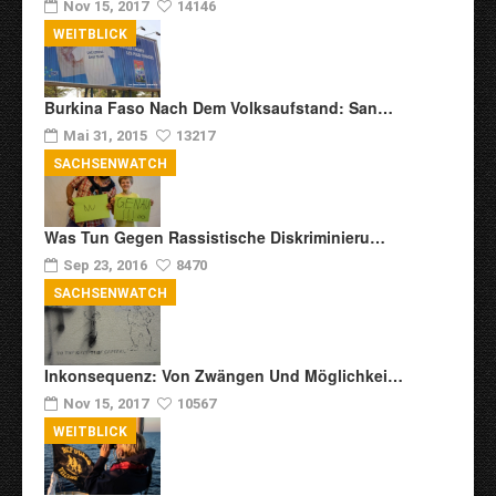
Nov 15, 2017
14146
WEITBLICK
Burkina Faso Nach Dem Volksaufstand: San…
Mai 31, 2015
13217
SACHSENWATCH
Was Tun Gegen Rassistische Diskriminieru…
Sep 23, 2016
8470
SACHSENWATCH
Inkonsequenz: Von Zwängen Und Möglichkei…
Nov 15, 2017
10567
WEITBLICK