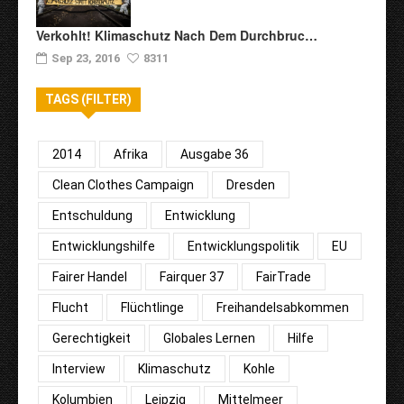
Verkohlt! Klimaschutz Nach Dem Durchbruc…
Sep 23, 2016
8311
TAGS (FILTER)
2014
Afrika
Ausgabe 36
Clean Clothes Campaign
Dresden
Entschuldung
Entwicklung
Entwicklungshilfe
Entwicklungspolitik
EU
Fairer Handel
Fairquer 37
FairTrade
Flucht
Flüchtlinge
Freihandelsabkommen
Gerechtigkeit
Globales Lernen
Hilfe
Interview
Klimaschutz
Kohle
Kolumbien
Leipzig
Mittelmeer