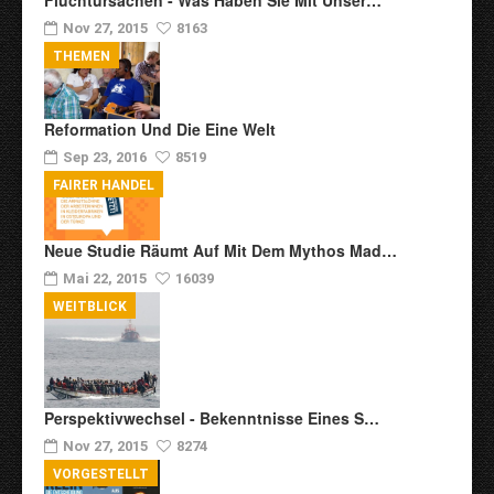
Fluchtursachen - Was Haben Sie Mit Unser…
Nov 27, 2015
8163
THEMEN
Reformation Und Die Eine Welt
Sep 23, 2016
8519
FAIRER HANDEL
Neue Studie Räumt Auf Mit Dem Mythos Mad…
Mai 22, 2015
16039
WEITBLICK
Perspektivwechsel - Bekenntnisse Eines S…
Nov 27, 2015
8274
VORGESTELLT