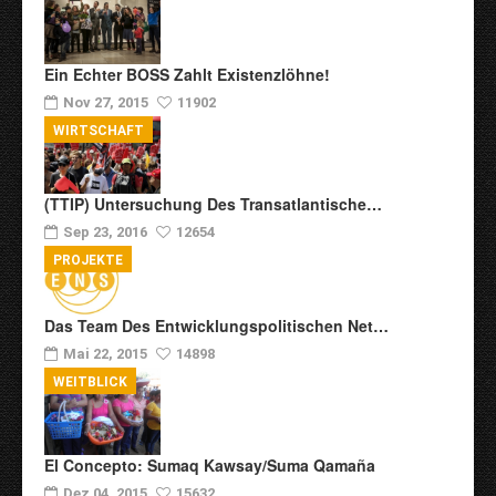
Ein Echter BOSS Zahlt Existenzlöhne!
Nov 27, 2015
11902
WIRTSCHAFT
(TTIP) Untersuchung Des Transatlantische…
Sep 23, 2016
12654
PROJEKTE
Das Team Des Entwicklungspolitischen Net…
Mai 22, 2015
14898
WEITBLICK
El Concepto: Sumaq Kawsay/Suma Qamaña
Dez 04, 2015
15632