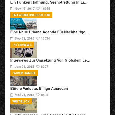
Ein Funken Hoffnung: Seenotrettung In Ei…
Nov 15, 2017
16955
ENTWICKLUNGSPOLITIK
Eine Neue Urbane Agenda Für Nachhaltige …
Sep 23, 2016
15034
INTERVIEWS
Interviews Zur Umsetzung Von Globalem Le…
Jan 21, 2015
8907
FAIRER HANDEL
Bittere Verluste, Billige Ausreden
Mai 21, 2015
8636
WEITBLICK