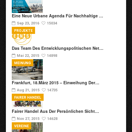
Eine Neue Urbane Agenda Für Nachhaltige …
Sep 23, 2016
15034
PROJEKTE
Das Team Des Entwicklungspolitischen Net…
Mai 22, 2015
14898
MEINUNG
Frankfurt, 18.März 2015 – Einweihung Der…
Aug 21, 2015
14735
FAIRER HANDEL
Fairer Handel Aus Der Persönlichen Sicht…
Nov 27, 2015
14628
VEREINE