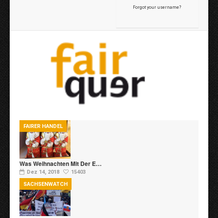
Forgot your username?
FAIRER HANDEL
Was Weihnachten Mit Der E…
Dez 14, 2018
15403
SACHSENWATCH