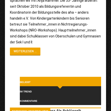
sprachen wir mit Anja Rammer. Die 33- Jährige arbeitet
seit Oktober 2010 als Bildungsreferentin und
Koordinatorin der Bildungsstelle des aha – anders
handeln e.V.. Von Kindergartenkindern bis Senioren
betreut sie Teilnehmer_innen in Nichtregierungs-
Workshops (NRO-Workshops). Hauptteilnehmer_innen
sind dabei Schulklassen von Oberschulen und Gymnasien
der Sek I und II:
WEITERLESEN ...
BELIEBT
IM TREND
KOMMENTARE
Transkulturelle Kompetenz Als Schlüsselk…