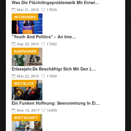
Was Die Flüchtlingsproblematik Mit Entwi…
Mai 21, 2015
17539
INTERVIEWS
"Youth And Politics" – An Inte…
Sep 23, 2016
17382
KAMPAGNEN
Erlassjahr.de Beschäftigt Sich Mit Den L…
Mai 22, 2015
17309
WEITBLICK
Ein Funken Hoffnung: Seenotrettung In Ei…
Nov 15, 2017
16955
WIRTSCHAFT