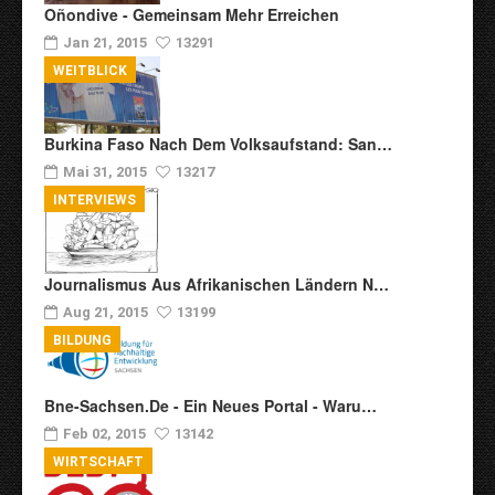
Oñondive - Gemeinsam Mehr Erreichen
Jan 21, 2015
13291
WEITBLICK
Burkina Faso Nach Dem Volksaufstand: San…
Mai 31, 2015
13217
INTERVIEWS
Journalismus Aus Afrikanischen Ländern N…
Aug 21, 2015
13199
BILDUNG
Bne-Sachsen.de - Ein Neues Portal - Waru…
Feb 02, 2015
13142
WIRTSCHAFT