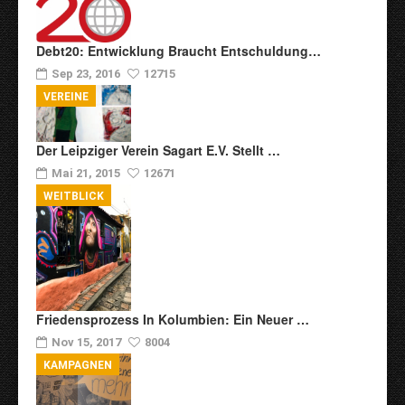
Debt20: Entwicklung Braucht Entschuldung…
Sep 23, 2016
12715
VEREINE
Der Leipziger Verein Sagart E.V. Stellt …
Mai 21, 2015
12671
WEITBLICK
Friedensprozess In Kolumbien: Ein Neuer …
Nov 15, 2017
8004
KAMPAGNEN