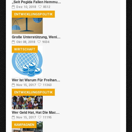
„Seit Pegida Fallen Hemmu…
Dez 10, 2018
8512
ENTWICKLUNGSPOLITIK
Große Unterstützung, Weni…
Okt 08, 2018
9034
WIRTSCHAFT
Wer Ist Warum Für Freihan…
Nov 15, 2017
11363
ENTWICKLUNGSPOLITIK
Wer Geld Hat, Hat Die Mac…
Nov 15, 2017
11195
KAMPAGNEN