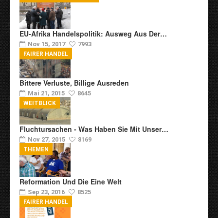
EU-Afrika Handelspolitik: Ausweg Aus Der…
Nov 15, 2017
7993
FAIRER HANDEL
Bittere Verluste, Billige Ausreden
Mai 21, 2015
8645
WEITBLICK
Fluchtursachen - Was Haben Sie Mit Unser…
Nov 27, 2015
8169
THEMEN
Reformation Und Die Eine Welt
Sep 23, 2016
8525
FAIRER HANDEL