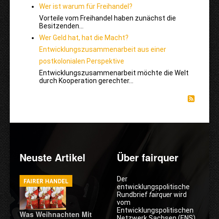
Wer ist warum für Freihandel?
Vorteile vom Freihandel haben zunächst die
Besitzenden…
Wer Geld hat, hat die Macht?
Entwicklungszusammenarbeit aus einer
postkolonialen Perspektive
Entwicklungszusammenarbeit möchte die Welt
durch Kooperation gerechter…
Neuste Artikel
Über fairquer
Der
FAIRER HANDEL
entwicklungspolitische
Rundbrief
fairquer
wird
vom
Entwicklungspolitischen
Was Weihnachten Mit
Netzwerk Sachsen (ENS)