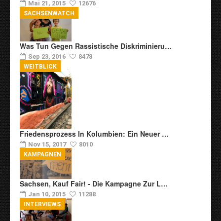
Mai 21, 2015
12676
SACHSENWATCH
Was Tun Gegen Rassistische Diskriminieru…
Sep 23, 2016
8478
WEITBLICK
Friedensprozess In Kolumbien: Ein Neuer …
Nov 15, 2017
8010
KAMPAGNEN
Sachsen, Kauf Fair! - Die Kampagne Zur L…
Jan 10, 2015
11288
INTERVIEWS