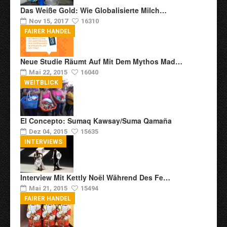
Das Weiße Gold: Wie Globalisierte Milch…
Nov 15, 2017
16310
FAIRER HANDEL
Neue Studie Räumt Auf Mit Dem Mythos Mad…
Mai 22, 2015
16040
WEITBLICK
El Concepto: Sumaq Kawsay/Suma Qamaña
Dez 04, 2015
15635
INTERVIEWS
Interview Mit Kettly Noël Während Des Fe…
Mai 21, 2015
15494
FAIRER HANDEL