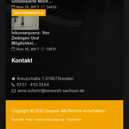
Globalisierte Milch…
Nov 15, 2017
16310
SACHSENWATCH
Inkonsequenz: Von
Zwängen Und
Möglichkei…
Nov 15, 2017
10571
Kontakt
Kreuzstraße 7, 01067 Dresden
03 51 - 4 92 33 64
anne.schicht@einewelt-sachsen.de
Copyright © 2026 fairquer. Alle Rechte vorbehalten.
Startseite
Video
Datenschutzerklärung
Impressum