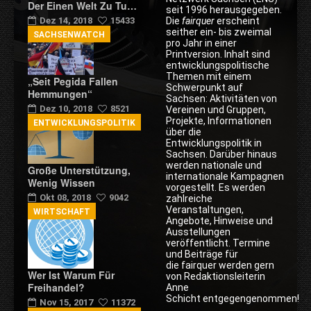
Der Einen Welt Zu Tu…
seit 1996 herausgegeben.
Die
fairquer
erscheint
Dez 14, 2018
15433
seither ein- bis zweimal
SACHSENWATCH
pro Jahr in einer
Printversion. Inhalt sind
entwicklungspolitische
Themen mit einem
„Seit Pegida Fallen
Schwerpunkt auf
Hemmungen“
Sachsen: Aktivitäten von
Dez 10, 2018
8521
Vereinen und Gruppen,
Projekte, Informationen
ENTWICKLUNGSPOLITIK
über die
Entwicklungspolitik in
Sachsen. Darüber hinaus
werden nationale und
Große Unterstützung,
internationale Kampagnen
Wenig Wissen
vorgestellt. Es werden
Okt 08, 2018
9042
zahlreiche
Veranstaltungen,
WIRTSCHAFT
Angebote, Hinweise und
Ausstellungen
veröffentlicht. Termine
und Beiträge für
die fairquer werden gern
Wer Ist Warum Für
von Redaktionsleiterin
Freihandel?
Anne
Schicht entgegengenommen!
Nov 15, 2017
11372