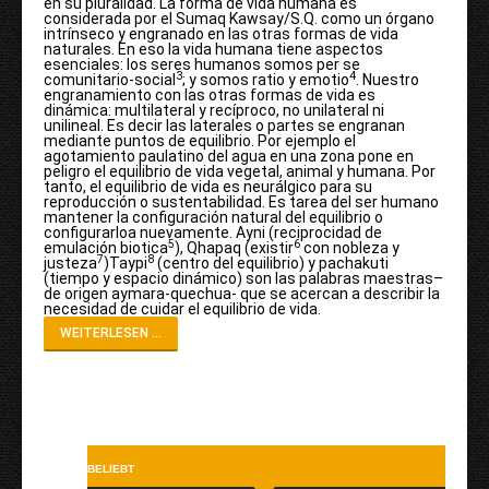
en su pluralidad. La forma de vida humana es
considerada por el Sumaq Kawsay/S.Q. como un órgano
intrínseco y engranado en las otras formas de vida
naturales. En eso la vida humana tiene aspectos
esenciales: los seres humanos somos per se
3
4
comunitario-social
; y somos ratio y emotio
. Nuestro
engranamiento con las otras formas de vida es
dinámica: multilateral y recíproco, no unilateral ni
unilineal. Es decir las laterales o partes se engranan
mediante puntos de equilibrio. Por ejemplo el
agotamiento paulatino del agua en una zona pone en
peligro el equilibrio de vida vegetal, animal y humana. Por
tanto, el equilibrio de vida es neurálgico para su
reproducción o sustentabilidad. Es tarea del ser humano
mantener la configuración natural del equilibrio o
configurarloa nuevamente. Ayni (reciprocidad de
5
6
emulación biotica
), Qhapaq (existir
con nobleza y
7
8
justeza
)Taypi
(centro del equilibrio) y pachakuti
(tiempo y espacio dinámico) son las palabras maestras–
de origen aymara-quechua- que se acercan a describir la
necesidad de cuidar el equilibrio de vida.
WEITERLESEN ...
BELIEBT