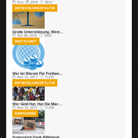
Dez 10, 2018
8521
ENTWICKLUNGSPOLITIK
Große Unterstützung, Weni…
Okt 08, 2018
9042
WIRTSCHAFT
Wer Ist Warum Für Freihan…
Nov 15, 2017
11372
ENTWICKLUNGSPOLITIK
Wer Geld Hat, Hat Die Mac…
Nov 15, 2017
11206
KAMPAGNEN
Superreich Dank Billigmod…