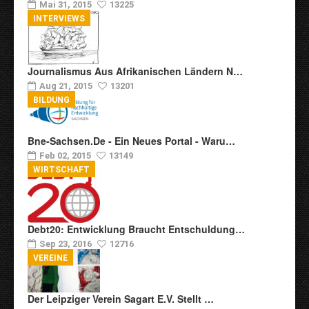
Mai 31, 2015
13225
INTERVIEWS
Journalismus Aus Afrikanischen Ländern N…
Aug 21, 2015
13201
BILDUNG
Bne-Sachsen.de - Ein Neues Portal - Waru…
Feb 02, 2015
13149
WIRTSCHAFT
Debt20: Entwicklung Braucht Entschuldung…
Sep 23, 2016
12716
VEREINE
Der Leipziger Verein Sagart E.V. Stellt …