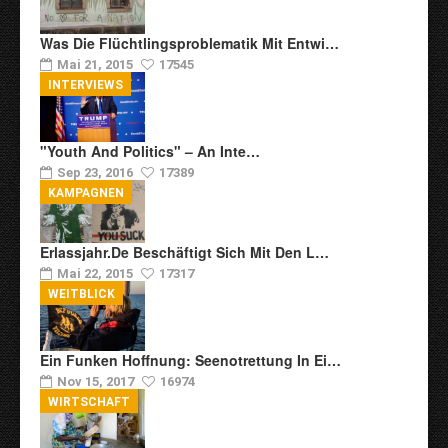
Was Die Flüchtlingsproblematik Mit Entwi…
Mai 21, 2015
17545
INTERVIEWS
"Youth And Politics" – An Inte…
Sep 23, 2016
17389
KAMPAGNEN
Erlassjahr.de Beschäftigt Sich Mit Den L…
Mai 22, 2015
17317
WEITBLICK
Ein Funken Hoffnung: Seenotrettung In Ei…
Nov 15, 2017
16974
WIRTSCHAFT