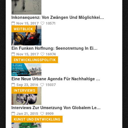
Inkonsequenz: Von Zwängen Und Möglichkei…
Nov 15, 2017
10571
WEITBLICK
Ein Funken Hoffnung: Seenotrettung In Ei…
Nov 15, 2017
16974
ENTWICKLUNGSPOLITIK
Eine Neue Urbane Agenda Für Nachhaltige …
Sep 23, 2016
15037
INTERVIEWS
Interviews Zur Umsetzung Von Globalem Le…
Jan 21, 2015
8909
KUNST UND ENTWICKLUNG