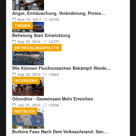
Angst, Enttäuschung, Veränderung, Protes…
Nov 15, 2017
14155
THEMEN
Befreiung Statt Entwicklung
Sep 23, 2016
13777
ENTWICKLUNGSPOLITIK
Wie Können Fluchtursachen Bekämpft Werde…
Sep 23, 2016
13463
INTERVIEWS
Oñondive - Gemeinsam Mehr Erreichen
Jan 21, 2015
13296
WEITBLICK
Burkina Faso Nach Dem Volksaufstand: San…