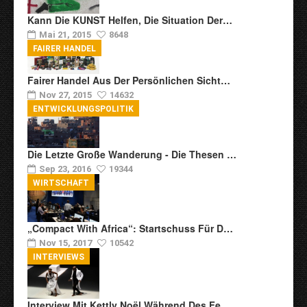
Kann Die KUNST Helfen, Die Situation Der…
Mai 21, 2015
8648
FAIRER HANDEL
Fairer Handel Aus Der Persönlichen Sicht…
Nov 27, 2015
14632
ENTWICKLUNGSPOLITIK
Die Letzte Große Wanderung - Die Thesen …
Sep 23, 2016
19344
WIRTSCHAFT
„Compact With Africa“: Startschuss Für D…
Nov 15, 2017
10542
INTERVIEWS
Interview Mit Kettly Noël Während Des Fe…