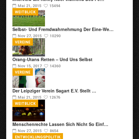
Mai 21, 2015
15494
WEITBLICK
Selbst- Und Fremdwahrnehmung Der Eine-We…
Nov 27, 2015
10290
VEREINE
Orang-Utans Retten – Und Uns Selbst
Nov 15, 2017
14360
VEREINE
Der Leipziger Verein Sagart E.V. Stellt …
Mai 21, 2015
12676
WEITBLICK
Menschenrechte Lassen Sich Nicht So Einf…
Nov 27, 2015
8654
ENTWICKLUNGSPOLITIK