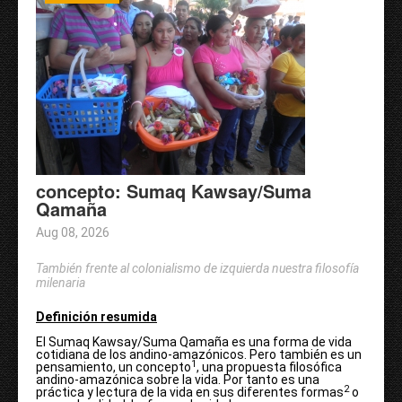
concepto: Sumaq Kawsay/Suma
Qamaña
Aug 08, 2026
También frente al colonialismo de izquierda nuestra filosofía
milenaria
Definición resumida
El Sumaq Kawsay/Suma Qamaña es una forma de vida
cotidiana de los andino-amazónicos. Pero también es un
1
pensamiento, un concepto
, una propuesta filosófica
andino-amazónica sobre la vida. Por tanto es una
2
práctica y lectura de la vida en sus diferentes formas
o