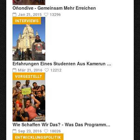
Oñondive - Gemeinsam Mehr Erreichen
Jan 21, 2015
13296
INTERVIEWS
Erfahrungen Eines Studenten Aus Kamerun …
Mär 21, 2016
12212
VORGESTELLT
Wie Schaffen Wir Das? - Was Das Programm…
Sep 23, 2016
18026
ENTWICKLUNGSPOLITIK