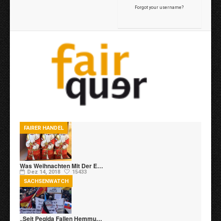
Forgot your username?
FAIRER HANDEL
Was Weihnachten Mit Der E…
Dez 14, 2018
15433
SACHSENWATCH
„Seit Pegida Fallen Hemmu…