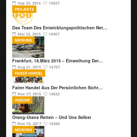
Sep 23, 2016
15037
PROJEKTE
Das Team Des Entwicklungspolitischen Net…
Mai 22, 2015
14907
MEINUNG
Frankfurt, 18.März 2015 – Einweihung Der…
Aug 21, 2015
14737
FAIRER HANDEL
Fairer Handel Aus Der Persönlichen Sicht…
Nov 27, 2015
14632
VEREINE
Orang-Utans Retten – Und Uns Selbst
Nov 15, 2017
14360
MEINUNG