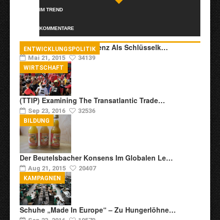
IM TREND
KOMMENTARE
Transkulturelle Kompetenz Als Schlüsselk…
ENTWICKLUNGSPOLITIK
Mai 21, 2015
34139
WIRTSCHAFT
(TTIP) Examining The Transatlantic Trade…
Sep 23, 2016
32536
BILDUNG
Der Beutelsbacher Konsens Im Globalen Le…
Aug 21, 2015
20407
KAMPAGNEN
Schuhe „Made In Europe“ – Zu Hungerlöhne…