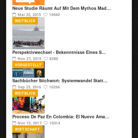
Neue Studie Räumt Auf Mit Dem Mythos Mad…
Mai 22, 2015
16040
WEITBLICK
Perspektivwechsel - Bekenntnisse Eines S…
Nov 27, 2015
8280
VORGESTELLT
Sachbücher Stichwort: Systemwandel Statt…
Sep 23, 2016
10266
WEITBLICK
Proceso De Paz En Colombia: El Nuevo Ama…
Nov 15, 2017
10314
WIRTSCHAFT